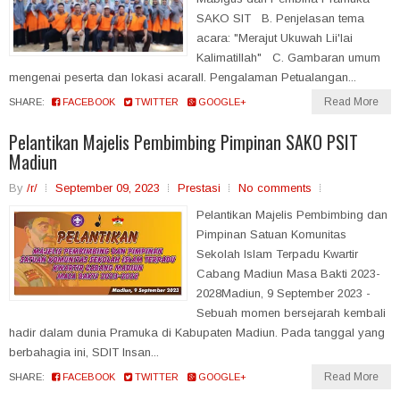
SAKO SIT B. Penjelasan tema
acara: "Merajut Ukuwah Lii'lai
Kalimatillah" C. Gambaran umum
mengenai peserta dan lokasi acaraII. Pengalaman Petualangan...
Read More
SHARE:
FACEBOOK
TWITTER
GOOGLE+
Pelantikan Majelis Pembimbing Pimpinan SAKO PSIT
Madiun
By
/r/
September 09, 2023
Prestasi
No comments
Pelantikan Majelis Pembimbing dan
Pimpinan Satuan Komunitas
Sekolah Islam Terpadu Kwartir
Cabang Madiun Masa Bakti 2023-
2028Madiun, 9 September 2023 -
Sebuah momen bersejarah kembali
hadir dalam dunia Pramuka di Kabupaten Madiun. Pada tanggal yang
berbahagia ini, SDIT Insan...
Read More
SHARE:
FACEBOOK
TWITTER
GOOGLE+