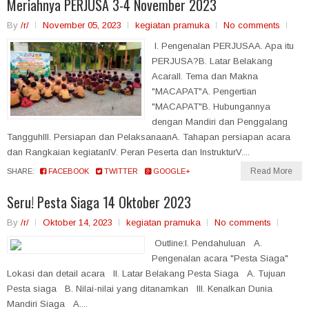
Meriahnya PERJUSA 3-4 November 2023
By
/r/
November 05, 2023
kegiatan pramuka
No comments
I. Pengenalan PERJUSAA. Apa itu
PERJUSA?B. Latar Belakang
AcaraII. Tema dan Makna
"MACAPAT"A. Pengertian
"MACAPAT"B. Hubungannya
dengan Mandiri dan Penggalang
TangguhIII. Persiapan dan PelaksanaanA. Tahapan persiapan acara
dan Rangkaian kegiatanIV. Peran Peserta dan InstrukturV....
Read More
SHARE:
FACEBOOK
TWITTER
GOOGLE+
Seru! Pesta Siaga 14 Oktober 2023
By
/r/
Oktober 14, 2023
kegiatan pramuka
No comments
Outline:I. Pendahuluan A.
Pengenalan acara "Pesta Siaga"
Lokasi dan detail acara II. Latar Belakang Pesta Siaga A. Tujuan
Pesta siaga B. Nilai-nilai yang ditanamkan III. Kenalkan Dunia
Mandiri Siaga A....