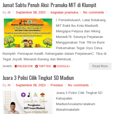
Jumat Sabtu Penuh Aksi: Pramuka MIT di Klumpit
By
/r/
September 08, 2023
kegiatan pramuka
No comments
I. PendahuluanA. Latar Belakang
MIT Bakti Ibu Kota MadiunB.
Mengapa Perjusa dan Hiking
Menarik?II. Serunya Perjalanan
Menggunakan Truk TNI ke Bumi
Perkemahan Tegal Joyo Desa
KlumpitA. Persiapan AwalB. Kehangatan dalam PerjalananC. Tiba di
Tegal JoyoIII. Menaruh Barang dan Membuat...
Read More
SHARE:
FACEBOOK
TWITTER
GOOGLE+
Juara 3 Polisi Cilik Tingkat SD Madiun
By
/r/
September 06, 2023
Prestasi
No comments
Juara 3 Polisi Cilik Tingkat SD
Kabupaten
MadiunAssalamu'alaikum
Warahmatullahi