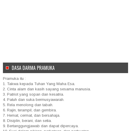
DASA DARMA PRAMUKA
Pramuka itu :
1. Takwa kepada Tuhan Yang Maha Esa.
2. Cinta alam dan kasih sayang sesama manusia.
3. Patriot yang sopan dan kesatria.
4. Patuh dan suka bermusyawarah.
5. Rela menolong dan tabah.
6. Rajin, terampil, dan gembira.
7. Hemat, cermat, dan bersahaja.
8. Disiplin, berani, dan setia.
9. Bertanggungjawab dan dapat dipercaya.