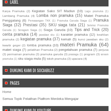
LABEL
Kegiatan Sako SIT Madiun
(10)
Karya Pramuka
(2)
Lagu pramuka
(1)
Lomba non pramuka
(15)
Materi Pramuka
Lambang Pramuka
(4)
Pramuka
Penggalang
(6)
Pemasangan TKK
(1)
Pramuka Garuda Siaga
(1)
Siaga
(32)
Prestasi
(35)
SKU siaga tata
(21)
Seleksi Pramuka
Tips and Trick
(20)
Siaga Garuda
(10)
Garuda
(1)
Seragam Siaga
(1)
cerita pramuka
(14)
karakter pramuka
(12)
keahlian
jawaban sku
(1)
kegiatan pramuka
(37)
kemah
(5)
pramuka
(2)
kunci jawaban sku
(2)
materi Pramuka
(64)
lomba pramuka
(10)
kwartir geger
(2)
materi siaga
(7)
pengetahuan pramuka
(7)
pelatihan Pramuka
(2)
perjusa
(3)
permainan pramuka
(3)
pramuka garuda
(3)
program
(3)
prasiaga
(1)
senam
sku siaga mula
(5)
tokoh pramuka
(3)
upacara
(4)
pramuka
(1)
DUKUNG KAMI DI SOCIABUZZ
PAGES
Home
Semua Topik Pelatihan Platfrom Merdeka Mengajar
DUKUNG KAMI DI YOUTUBE