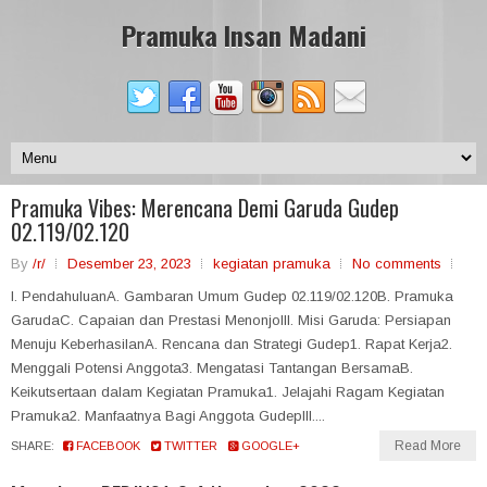
Pramuka Insan Madani
Pramuka Vibes: Merencana Demi Garuda Gudep
02.119/02.120
By
/r/
Desember 23, 2023
kegiatan pramuka
No comments
I. PendahuluanA. Gambaran Umum Gudep 02.119/02.120B. Pramuka
GarudaC. Capaian dan Prestasi MenonjolII. Misi Garuda: Persiapan
Menuju KeberhasilanA. Rencana dan Strategi Gudep1. Rapat Kerja2.
Menggali Potensi Anggota3. Mengatasi Tantangan BersamaB.
Keikutsertaan dalam Kegiatan Pramuka1. Jelajahi Ragam Kegiatan
Pramuka2. Manfaatnya Bagi Anggota GudepIII....
Read More
SHARE:
FACEBOOK
TWITTER
GOOGLE+