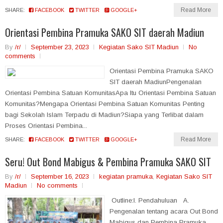
Read More
SHARE:
FACEBOOK
TWITTER
GOOGLE+
Orientasi Pembina Pramuka SAKO SIT daerah Madiun
By
/r/
September 23, 2023
Kegiatan Sako SIT Madiun
No
comments
Orientasi Pembina Pramuka SAKO
SIT daerah MadiunPengenalan
Orientasi Pembina Satuan KomunitasApa Itu Orientasi Pembina Satuan
Komunitas?Mengapa Orientasi Pembina Satuan Komunitas Penting
bagi Sekolah Islam Terpadu di Madiun?Siapa yang Terlibat dalam
Proses Orientasi Pembina...
Read More
SHARE:
FACEBOOK
TWITTER
GOOGLE+
Seru! Out Bond Mabigus & Pembina Pramuka SAKO SIT
By
/r/
September 16, 2023
kegiatan pramuka
,
Kegiatan Sako SIT
Madiun
No comments
Outline:I. Pendahuluan A.
Pengenalan tentang acara Out Bond
Mabigus dan Pembina Pramuka