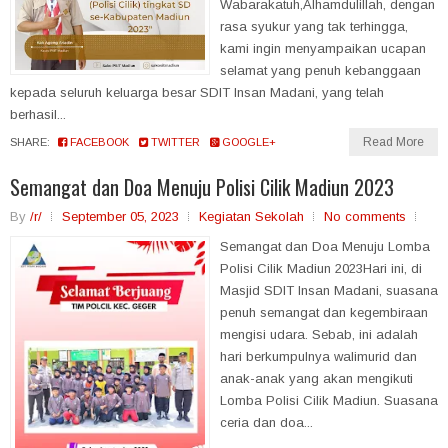
Wabarakatuh,Alhamdulillah, dengan
rasa syukur yang tak terhingga,
kami ingin menyampaikan ucapan
selamat yang penuh kebanggaan
kepada seluruh keluarga besar SDIT Insan Madani, yang telah
berhasil...
Read More
SHARE:
FACEBOOK
TWITTER
GOOGLE+
Semangat dan Doa Menuju Polisi Cilik Madiun 2023
By
/r/
September 05, 2023
Kegiatan Sekolah
No comments
Semangat dan Doa Menuju Lomba
Polisi Cilik Madiun 2023Hari ini, di
Masjid SDIT Insan Madani, suasana
penuh semangat dan kegembiraan
mengisi udara. Sebab, ini adalah
hari berkumpulnya walimurid dan
anak-anak yang akan mengikuti
Lomba Polisi Cilik Madiun. Suasana
ceria dan doa...