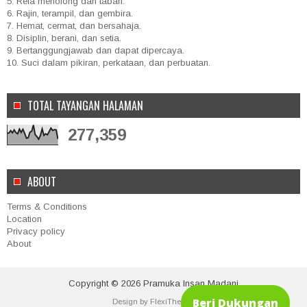
5. Rela menolong dan tabah.
6. Rajin, terampil, dan gembira.
7. Hemat, cermat, dan bersahaja.
8. Disiplin, berani, dan setia.
9. Bertanggungjawab dan dapat dipercaya.
10. Suci dalam pikiran, perkataan, dan perbuatan.
TOTAL TAYANGAN HALAMAN
277,359
ABOUT
Terms & Conditions
Location
Privacy policy
About
Copyright ©
2026
Pramuka Insan Madani
Beri Dukungan
Design by
FlexiThemes