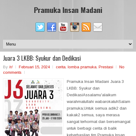
Pramuka Insan Madani
Juara 3 LKBB: Syukur dan Dedikasi
By
/r/
Februari 15, 2024
cerita
,
lomba pramuka
,
Prestasi
No
comments
Pramuka Insan Madani Juara 3
LKBB: Syukur dan
DedikasiAssalamu'alaikum
warahmatullahi wabarokatuhSalam
pramuka,Untuk semua adik2 dan
kakak2 semua, saya merasa
sangat terhormat dan bersemangat
untuk berbagi cerita di balik
keberhasilan tim Pramuka Insan