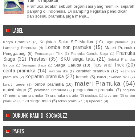
Tak Terlupakan
Pramuka adalah sebuah organisasi yang memiliki sejarah
panjang di Indonesia. Di samping kegiatan pendidikan
dan sosial, pramuka juga menja...
LABEL
Kegiatan Sako SIT Madiun
(10)
Karya Pramuka
(2)
Lagu pramuka
(1)
Lomba non pramuka
(15)
Materi Pramuka
Lambang Pramuka
(4)
Pramuka
Penggalang
(6)
Pemasangan TKK
(1)
Pramuka Garuda Siaga
(1)
Siaga
(32)
Prestasi
(35)
SKU siaga tata
(21)
Seleksi Pramuka
Tips and Trick
(20)
Siaga Garuda
(10)
Garuda
(1)
Seragam Siaga
(1)
cerita pramuka
(14)
karakter pramuka
(12)
keahlian
jawaban sku
(1)
kegiatan pramuka
(37)
kemah
(5)
pramuka
(2)
kunci jawaban sku
(2)
materi Pramuka
(64)
lomba pramuka
(10)
kwartir geger
(2)
materi siaga
(7)
pengetahuan pramuka
(7)
pelatihan Pramuka
(2)
perjusa
(3)
permainan pramuka
(3)
pramuka garuda
(3)
program
(3)
prasiaga
(1)
senam
sku siaga mula
(5)
tokoh pramuka
(3)
upacara
(4)
pramuka
(1)
DUKUNG KAMI DI SOCIABUZZ
PAGES