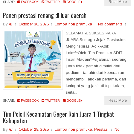
Read More
SHARE:
FACEBOOK
TWITTER
GOOGLE+
Panen prestasi renang di luar daerah
By
/r/
Oktober 30, 2025
Lomba non pramuka
No comments
SELAMAT & SUKSES PARA
JUARA!Semoga Jejak Prestasimu
Menginspirasi Adik-Adik
Lain***Oleh: Tim Pramuka SDIT
Insan Madani*Perjalanan seorang
juara tidak pernah dimulai dari
podium—ia lahir dari keberanian
mengambil langkah pertama, dari
keringat yang jatuh di tepi kolam,
serta...
Read More
SHARE:
FACEBOOK
TWITTER
GOOGLE+
Tim Polcil Kecamatan Geger Raih Juara 1 Tingkat
Kabupaten
By
/r/
Oktober 29, 2025
Lomba non pramuka
,
Prestasi
No