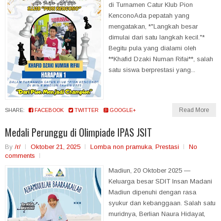
di Turnamen Catur Klub Pion
KenconoAda pepatah yang
mengatakan, *"Langkah besar
dimulai dari satu langkah kecil."*
Begitu pula yang dialami oleh
**Khafid Dzaki Numan Rifai**, salah
satu siswa berprestasi yang...
Read More
SHARE:
FACEBOOK
TWITTER
GOOGLE+
Medali Perunggu di Olimpiade IPAS JSIT
By
/r/
Oktober 21, 2025
Lomba non pramuka
,
Prestasi
No
comments
Madiun, 20 Oktober 2025 —
Keluarga besar SDIT Insan Madani
Madiun dipenuhi dengan rasa
syukur dan kebanggaan. Salah satu
muridnya, Berlian Naura Hidayat,