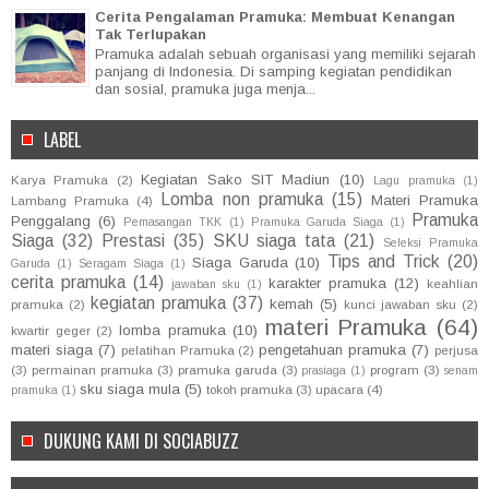
Cerita Pengalaman Pramuka: Membuat Kenangan
Tak Terlupakan
Pramuka adalah sebuah organisasi yang memiliki sejarah
panjang di Indonesia. Di samping kegiatan pendidikan
dan sosial, pramuka juga menja...
LABEL
Kegiatan Sako SIT Madiun
(10)
Karya Pramuka
(2)
Lagu pramuka
(1)
Lomba non pramuka
(15)
Materi Pramuka
Lambang Pramuka
(4)
Pramuka
Penggalang
(6)
Pemasangan TKK
(1)
Pramuka Garuda Siaga
(1)
Siaga
(32)
Prestasi
(35)
SKU siaga tata
(21)
Seleksi Pramuka
Tips and Trick
(20)
Siaga Garuda
(10)
Garuda
(1)
Seragam Siaga
(1)
cerita pramuka
(14)
karakter pramuka
(12)
keahlian
jawaban sku
(1)
kegiatan pramuka
(37)
kemah
(5)
pramuka
(2)
kunci jawaban sku
(2)
materi Pramuka
(64)
lomba pramuka
(10)
kwartir geger
(2)
materi siaga
(7)
pengetahuan pramuka
(7)
pelatihan Pramuka
(2)
perjusa
(3)
permainan pramuka
(3)
pramuka garuda
(3)
program
(3)
prasiaga
(1)
senam
sku siaga mula
(5)
tokoh pramuka
(3)
upacara
(4)
pramuka
(1)
DUKUNG KAMI DI SOCIABUZZ