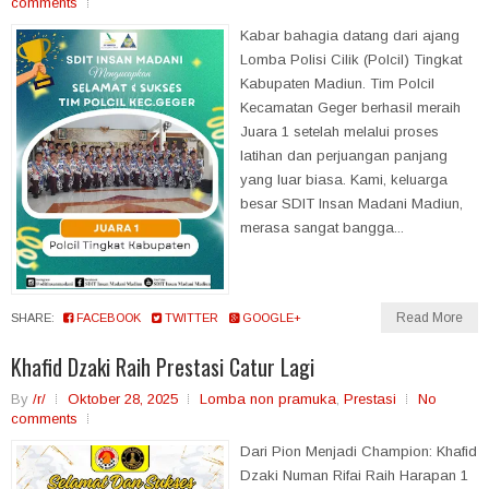
comments
Kabar bahagia datang dari ajang
Lomba Polisi Cilik (Polcil) Tingkat
Kabupaten Madiun. Tim Polcil
Kecamatan Geger berhasil meraih
Juara 1 setelah melalui proses
latihan dan perjuangan panjang
yang luar biasa. Kami, keluarga
besar SDIT Insan Madani Madiun,
merasa sangat bangga...
Read More
SHARE:
FACEBOOK
TWITTER
GOOGLE+
Khafid Dzaki Raih Prestasi Catur Lagi
By
/r/
Oktober 28, 2025
Lomba non pramuka
,
Prestasi
No
comments
Dari Pion Menjadi Champion: Khafid
Dzaki Numan Rifai Raih Harapan 1