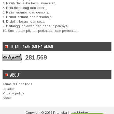
4. Patuh dan suka bermusyawarah.
5. Rela menolong dan tabah.
6. Rajin, terampil, dan gembira.
7. Hemat, cermat, dan bersahaja.
8. Disiplin, berani, dan setia.
9. Bertanggungjawab dan dapat dipercaya.
10. Suci dalam pikiran, perkataan, dan perbuatan.
TOTAL TAYANGAN HALAMAN
281,569
ABOUT
Terms & Conditions
Location
Privacy policy
About
Copyright ©
2026
Pramuka Insan Madani