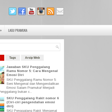
»
LAGU PRAMUKA
r
Tags
Arsip Web
Jawaban SKU Penggalang
Ramu Nomor 5: Cara Mengenal
Emosi Diri
SKU Penggalang Ramu Nomor 5:
Seni Mengenal dan Mengendalikan
Emosi Salam Pramuka! Menjadi
enggalang bukan c...
SKU Penggalang Rakit nomor 6
(Ciri-ciri pengendalian emosi
diri)
SKU Penggalang Rakit: Mengenal