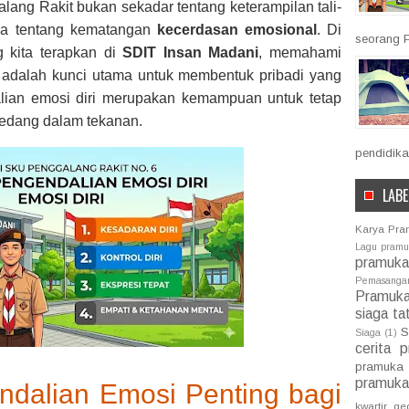
ang Rakit bukan sekadar tentang keterampilan tali-
uga tentang kematangan
kecerdasan emosional
. Di
seorang P
g kita terapkan di
SDIT Insan Madani
, memahami
adalah kunci utama untuk membentuk pribadi yang
lian emosi diri merupakan kemampuan untuk tetap
 sedang dalam tekanan.
pendidika
LABE
Karya Pr
Lagu pram
pramuka
Pemasang
Pramuk
siaga ta
S
Siaga
(1)
cerita 
pramuka
pramuka
dalian Emosi Penting bagi
kwartir ge