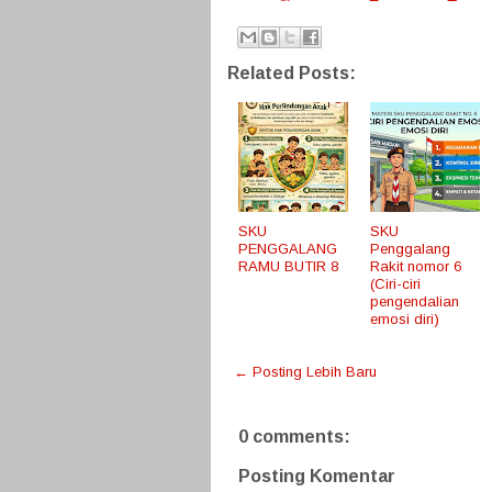
Related Posts:
SKU
SKU
PENGGALANG
Penggalang
RAMU BUTIR 8
Rakit nomor 6
(Ciri-ciri
pengendalian
emosi diri)
← Posting Lebih Baru
0 comments:
Posting Komentar