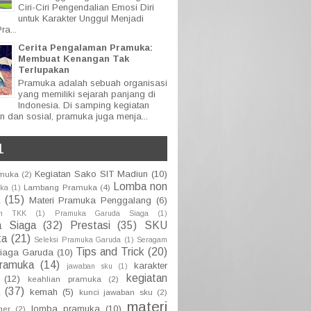
Ciri-Ciri Pengendalian Emosi Diri
untuk Karakter Unggul Menjadi
ra...
Cerita Pengalaman Pramuka:
Membuat Kenangan Tak
Terlupakan
Pramuka adalah sebuah organisasi
yang memiliki sejarah panjang di
Indonesia. Di samping kegiatan
n dan sosial, pramuka juga menja...
L
Kegiatan Sako SIT Madiun
(10)
amuka
(2)
Lomba non
Lambang Pramuka
(4)
uka
(1)
(15)
Materi Pramuka Penggalang
(6)
an TKK
(1)
Pramuka Garuda Siaga
(1)
a Siaga
(32)
Prestasi
(35)
SKU
ta
(21)
Seleksi Pramuka Garuda
(1)
Seragam
Tips and Trick
(20)
iaga Garuda
(10)
pramuka
(14)
karakter
jawaban sku
(1)
kegiatan
(12)
keahlian pramuka
(2)
(37)
kemah
(5)
kunci jawaban sku
(2)
materi
lomba pramuka
(10)
ger
(2)