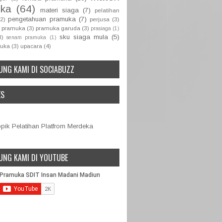
ka
(64)
materi siaga
(7)
pelatihan
pengetahuan pramuka
(7)
(2)
perjusa
(3)
 pramuka
(3)
pramuka garuda
(3)
prasiaga
(1)
sku siaga mula
(5)
3)
senam pramuka
(1)
muka
(3)
upacara
(4)
UNG KAMI DI SOCIABUZZ
ES
ik Pelatihan Platfrom Merdeka
UNG KAMI DI YOUTUBE