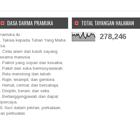
DASA DARMA PRAMUKA
TOTAL TAYANGAN HALAMAN
ramuka itu :
278,246
. Takwa kepada Tuhan Yang Maha
sa.
. Cinta alam dan kasih sayang
sesama manusia.
. Patriot yang sopan dan kesatria.
. Patuh dan suka bermusyawarah.
. Rela menolong dan tabah.
. Rajin, terampil, dan gembira.
. Hemat, cermat, dan bersahaja.
. Disiplin, berani, dan setia.
. Bertanggungjawab dan dapat
ipercaya.
0. Suci dalam pikiran, perkataan,
an perbuatan.