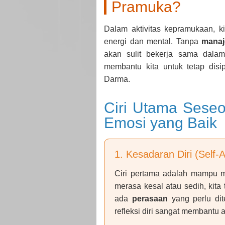
Pramuka?
Dalam aktivitas kepramukaan, k
energi dan mental. Tanpa
mana
akan sulit bekerja sama dala
membantu kita untuk tetap disi
Darma.
Ciri Utama Sese
Emosi yang Baik
1. Kesadaran Diri (Self
Ciri pertama adalah mampu m
merasa kesal atau sedih, kit
ada
perasaan
yang perlu di
refleksi diri sangat membantu 