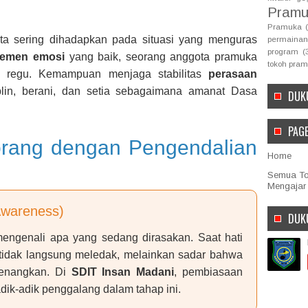
Pramu
Pramuka
ita sering dihadapkan pada situasi yang menguras
permainan
program
(
jemen emosi
yang baik, seorang anggota pramuka
tokoh pra
m regu. Kemampuan menjaga stabilitas
perasaan
plin, berani, dan setia sebagaimana amanat Dasa
DUK
PAG
orang dengan Pengendalian
Home
Semua Top
Mengajar
-Awareness)
DUK
engenali apa yang sedang dirasakan. Saat hati
a tidak langsung meledak, melainkan sadar bahwa
tenangkan. Di
SDIT Insan Madani
, pembiasaan
adik-adik penggalang dalam tahap ini.