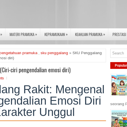
»
»
»
»
MATERI PRAMUKA
KEPRAMUKAAN
KEAHLIAN PRAMUKA
PRESTASI
pengetahuan pramuka
,
sku penggalang
» SKU Penggalang
osi diri)
Popula
iri-ciri pengendalian emosi diri)
ts
ang Rakit: Mengenal
ngendalian Emosi Diri
seorang P
Karakter Unggul