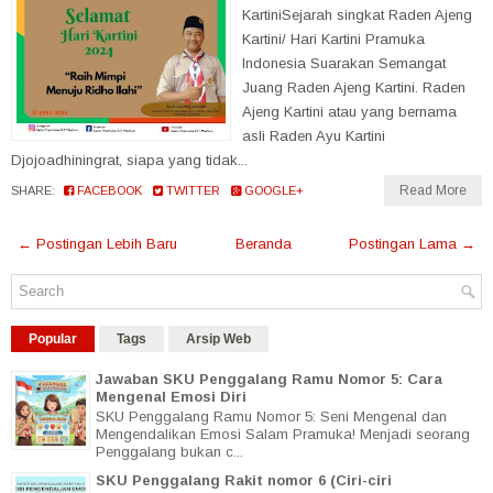
KartiniSejarah singkat Raden Ajeng
Kartini/ Hari Kartini Pramuka
Indonesia Suarakan Semangat
Juang Raden Ajeng Kartini. Raden
Ajeng Kartini atau yang bernama
asli Raden Ayu Kartini
Djojoadhiningrat, siapa yang tidak...
Read More
SHARE:
FACEBOOK
TWITTER
GOOGLE+
← Postingan Lebih Baru
Beranda
Postingan Lama →
Popular
Tags
Arsip Web
Jawaban SKU Penggalang Ramu Nomor 5: Cara
Mengenal Emosi Diri
SKU Penggalang Ramu Nomor 5: Seni Mengenal dan
Mengendalikan Emosi Salam Pramuka! Menjadi seorang
Penggalang bukan c...
SKU Penggalang Rakit nomor 6 (Ciri-ciri