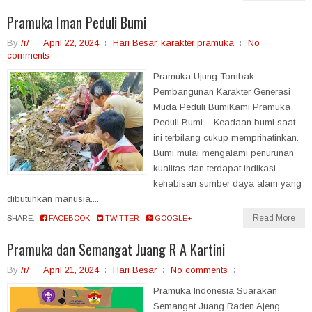
Pramuka Iman Peduli Bumi
By
/r/
April 22, 2024
Hari Besar
,
karakter pramuka
No
comments
Pramuka Ujung Tombak
Pembangunan Karakter Generasi
Muda Peduli BumiKami Pramuka
Peduli Bumi Keadaan bumi saat
ini terbilang cukup memprihatinkan.
Bumi mulai mengalami penurunan
kualitas dan terdapat indikasi
kehabisan sumber daya alam yang
dibutuhkan manusia....
Read More
SHARE:
FACEBOOK
TWITTER
GOOGLE+
Pramuka dan Semangat Juang R A Kartini
By
/r/
April 21, 2024
Hari Besar
No comments
Pramuka Indonesia Suarakan
Semangat Juang Raden Ajeng