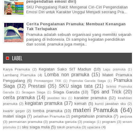
pengendalian emosi diri)
SKU Penggalang Rakit: Mengenal Ciri-Ciri Pengendalian
Emosi Diri untuk Karakter Unggul Menjadi seorang Pra...
Cerita Pengalaman Pramuka: Membuat Kenangan
Tak Terlupakan
Pramuka adalah sebuah organisasi yang memiliki sejarah
panjang di Indonesia. Di samping kegiatan pendidikan
dan sosial, pramuka juga menja...
LABEL
Kegiatan Sako SIT Madiun
(10)
Karya Pramuka
(2)
Lagu pramuka
(1)
Lomba non pramuka
(15)
Materi Pramuka
Lambang Pramuka
(4)
Pramuka
Penggalang
(6)
Pemasangan TKK
(1)
Pramuka Garuda Siaga
(1)
Siaga
(32)
Prestasi
(35)
SKU siaga tata
(21)
Seleksi Pramuka
Tips and Trick
(20)
Siaga Garuda
(10)
Garuda
(1)
Seragam Siaga
(1)
cerita pramuka
(14)
karakter pramuka
(12)
keahlian
jawaban sku
(1)
kegiatan pramuka
(37)
kemah
(5)
pramuka
(2)
kunci jawaban sku
(2)
materi Pramuka
(64)
lomba pramuka
(10)
kwartir geger
(2)
materi siaga
(7)
pengetahuan pramuka
(7)
pelatihan Pramuka
(2)
perjusa
(3)
permainan pramuka
(3)
pramuka garuda
(3)
program
(3)
prasiaga
(1)
senam
sku siaga mula
(5)
tokoh pramuka
(3)
upacara
(4)
pramuka
(1)