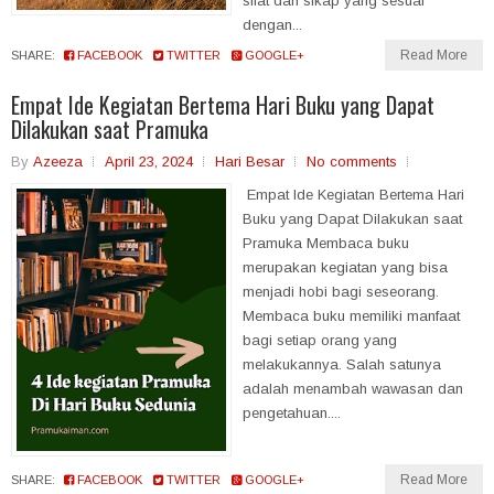
sifat dan sikap yang sesuai
dengan...
Read More
SHARE:
FACEBOOK
TWITTER
GOOGLE+
Empat Ide Kegiatan Bertema Hari Buku yang Dapat
Dilakukan saat Pramuka
By
Azeeza
April 23, 2024
Hari Besar
No comments
Empat Ide Kegiatan Bertema Hari
Buku yang Dapat Dilakukan saat
Pramuka Membaca buku
merupakan kegiatan yang bisa
menjadi hobi bagi seseorang.
Membaca buku memiliki manfaat
bagi setiap orang yang
melakukannya. Salah satunya
adalah menambah wawasan dan
pengetahuan....
Read More
SHARE:
FACEBOOK
TWITTER
GOOGLE+