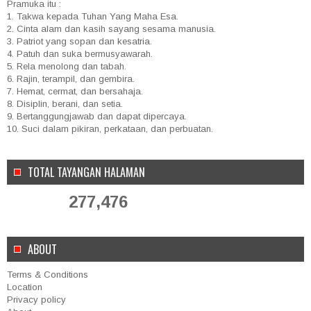
Pramuka itu :
1. Takwa kepada Tuhan Yang Maha Esa.
2. Cinta alam dan kasih sayang sesama manusia.
3. Patriot yang sopan dan kesatria.
4. Patuh dan suka bermusyawarah.
5. Rela menolong dan tabah.
6. Rajin, terampil, dan gembira.
7. Hemat, cermat, dan bersahaja.
8. Disiplin, berani, dan setia.
9. Bertanggungjawab dan dapat dipercaya.
10. Suci dalam pikiran, perkataan, dan perbuatan.
TOTAL TAYANGAN HALAMAN
277,476
ABOUT
Terms & Conditions
Location
Privacy policy