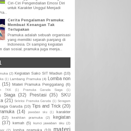
Ciri-Ciri Pengendalian Emosi Diri
untuk Karakter Unggul Menjadi
ra...
Cerita Pengalaman Pramuka:
Membuat Kenangan Tak
Terlupakan
Pramuka adalah sebuah organisasi
yang memiliki sejarah panjang di
Indonesia. Di samping kegiatan
n dan sosial, pramuka juga menja...
L
Kegiatan Sako SIT Madiun
(10)
amuka
(2)
Lomba non
Lambang Pramuka
(4)
uka
(1)
(15)
Materi Pramuka Penggalang
(6)
an TKK
(1)
Pramuka Garuda Siaga
(1)
a Siaga
(32)
Prestasi
(35)
SKU
ta
(21)
Seleksi Pramuka Garuda
(1)
Seragam
Tips and Trick
(20)
iaga Garuda
(10)
pramuka
(14)
karakter
jawaban sku
(1)
kegiatan
(12)
keahlian pramuka
(2)
(37)
kemah
(5)
kunci jawaban sku
(2)
materi
lomba pramuka
(10)
ger
(2)