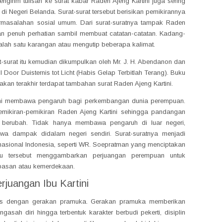
mengirim tulisan ke surat kabar Raden Ajeng Kartini juga sering
di Negeri Belanda. Surat-surat tersebut berisikan pemikirannya
rmasalahan sosial umum. Dari surat-suratnya tampak Raden
n penuh perhatian sambil membuat catatan-catatan. Kadang-
alah satu karangan atau mengutip beberapa kalimat.
t-surat itu kemudian dikumpulkan oleh Mr. J. H. Abendanon dan
 Door Duisternis tot Licht (Habis Gelap Terbitlah Terang). Buku
takan terakhir terdapat tambahan surat Raden Ajeng Kartini.
rtini membawa pengaruh bagi perkembangan dunia perempuan.
emikiran-pemikiran Raden Ajeng Kartini sehingga pandangan
berubah. Tidak hanya membawa pengaruh di luar negeri,
wa dampak didalam negeri sendiri. Surat-suratnya menjadi
 nasional Indonesia, seperti WR. Soepratman yang menciptakan
Lagu tersebut menggambarkan perjuangan perempuan untuk
basan atau kemerdekaan.
juangan Ibu Kartini
aras dengan gerakan pramuka. Gerakan pramuka memberikan
sah diri hingga terbentuk karakter berbudi pekerti, disiplin