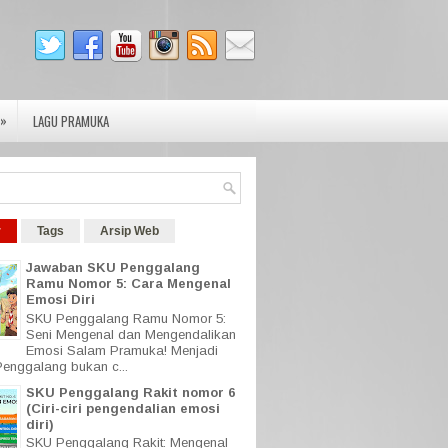
»
LAGU PRAMUKA
r
Tags
Arsip Web
Jawaban SKU Penggalang
Ramu Nomor 5: Cara Mengenal
Emosi Diri
SKU Penggalang Ramu Nomor 5:
Seni Mengenal dan Mengendalikan
Emosi Salam Pramuka! Menjadi
enggalang bukan c...
SKU Penggalang Rakit nomor 6
(Ciri-ciri pengendalian emosi
diri)
SKU Penggalang Rakit: Mengenal