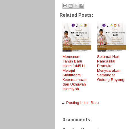
Related Posts:
Momenum
Selamat Hari
Tahun Baru
Pancasila!
Islam 1445 H:
Pramuka
Merajut
Menyuarakan
Silaturahmi,
Semangat
Kebersamaan,
Gotong Royong
dan Ukhuwah
Islamiyah
← Posting Lebih Baru
0 comments: