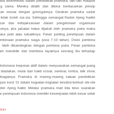
 ada diskriminasi dalam pendidikan pramuka, laki-laki maupun
g sama. Mereka dilatih dan dibina berdasarkan prinsip
an sesuai dengan golongannya. Gerakan pramuka sadar
tidak boleh sia-sia. Sehingga semangat Raden Ajeng Kartini
dasar dan kebijaksanaan dalam pengelolaan organisasi
sinya, jika jabatan ketua dijabat oleh pramuka putra maka
muka putri atau sebaliknya. Peran penting perempuan dalam
binaan pramuka siaga (usia 7-10 tahun). Disini pembina
g lebih dibandingkan dengan pembina putra. Peran pembina
dalam mendidik dan membina layaknya seorang ibu terhadap
a Indonesia berperan aktif dalam menyuarakan semangat juang
diadakan, mulai dari bakti sosial, seminar, lomba, talk show,
ebagainya. Pramuka di masing-masing satuan pendidikan
n kecil. Di dalam kegiatan-kegiatan tersebut tumbuh ide-ide
en Ajeng Katini. Melalui pramuka mari kita terus suarakan
r perempuan Indonesia memiliki kesempatan lebih besar untuk
GLE+