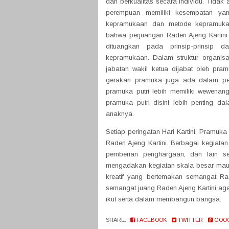
dan berkualitas secara individu. Tidak
perempuan memiliki kesempatan yan
kepramukaan dan metode kepramuka
bahwa perjuangan Raden Ajeng Kartini 
dituangkan pada prinsip-prinsip 
kepramukaan. Dalam struktur organisa
jabatan wakil ketua dijabat oleh pra
gerakan pramuka juga ada dalam pem
pramuka putri lebih memiliki wewenan
pramuka putri disini lebih penting 
anaknya.
Setiap peringatan Hari Kartini, Pramuk
Raden Ajeng Kartini. Berbagai kegiatan 
pemberian penghargaan, dan lain s
mengadakan kegiatan skala besar maupu
kreatif yang bertemakan semangat Rad
semangat juang Raden Ajeng Kartini aga
ikut serta dalam membangun bangsa.
SHARE:
FACEBOOK
TWITTER
GOO