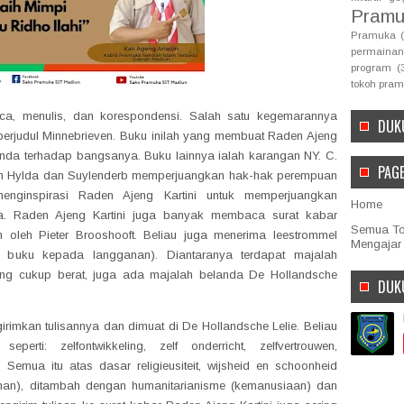
Pramu
Pramuka
permainan
program
(
tokoh pra
ca, menulis, dan korespondensi. Salah satu kegemarannya
DUK
erjudul Minnebrieven. Buku inilah yang membuat Raden Ajeng
nda terhadap bangsanya. Buku lainnya ialah karangan NY. C.
PAG
n Hylda dan Suylenderb memperjuangkan hak-hak perempuan
enginspirasi Raden Ajeng Kartini untuk memperjuangkan
Home
a. Raden Ajeng Kartini juga banyak membaca surat kabar
Semua Top
oleh Pieter Brooshooft. Beliau juga menerima leestrommel
Mengajar
 buku kepada langganan). Diantaranya terdapat majalah
ng cukup berat, juga ada majalah belanda De Hollandsche
DUK
irimkan tulisannya dan dimuat di De Hollandsche Lelie. Beliau
perti: zelfontwikkeling, zelf onderricht, zelfvertrouwen,
. Semua itu atas dasar religieusiteit, wijsheid en schoonheid
han), ditambah dengan humanitarianisme (kemanusiaan) dan