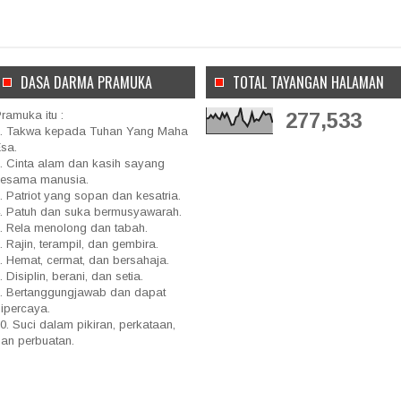
DASA DARMA PRAMUKA
TOTAL TAYANGAN HALAMAN
ramuka itu :
277,533
. Takwa kepada Tuhan Yang Maha
sa.
. Cinta alam dan kasih sayang
sesama manusia.
. Patriot yang sopan dan kesatria.
. Patuh dan suka bermusyawarah.
. Rela menolong dan tabah.
. Rajin, terampil, dan gembira.
. Hemat, cermat, dan bersahaja.
. Disiplin, berani, dan setia.
. Bertanggungjawab dan dapat
ipercaya.
0. Suci dalam pikiran, perkataan,
an perbuatan.