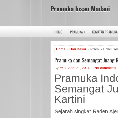
Pramuka Insan Madani
»
HOME
PRAMUKA
KEGIATAN PRAMUKA
Home
»
Hari Besar
» Pramuka dan Sema
Pramuka dan Semangat Juang R 
By
/r/
April 21, 2024
No comments
Pramuka Ind
Semangat Ju
Kartini
Sejarah singkat Raden Ajen