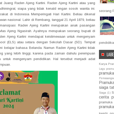
Juang Raden Ajeng Kartini. Raden Ajeng Kartini atau yang
dhiningrat, siapa yang tidak kenald engan sosok wanita ini.
seorang P
akat di Indonesia Memperingati Hari Kartini. Beliau dikenal
n nasional. Lahir di Rembang, tanggal 21 April 1879, beliau
mansipasi. Raden Ajeng Kartini merupakan anak pasangan
Mas Ajeng Ngasirah. Ayahnya merupakan seorang bupati di
en Ajeng Kartini mendapat keistimewaan untuk mengenyam
hool (ELS) atau setara dengan Sekolah Dasar (SD).
Tempat
pendidika
tini belajar bahasa Belanda. Namun Raden
Ajeng Kartini tidak
LABE
ng yang lebih tinggi, karena
pada zaman dahulu perempuan
ses untuk mengenyam
pendidikan. Hal tersebut menjadi adat
Karya Pr
empuan.
Lagu pram
pramuka
Pemasang
Pramuk
siaga ta
S
Siaga
(1)
cerita 
pramuka
pramuka
kwartir ge