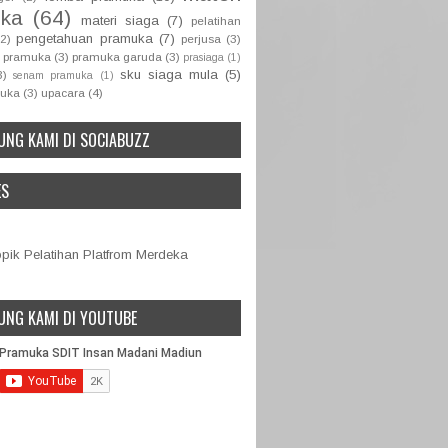
ka
(64)
materi siaga
(7)
pelatihan
pengetahuan pramuka
(7)
(2)
perjusa
(3)
 pramuka
(3)
pramuka garuda
(3)
prasiaga
(1)
sku siaga mula
(5)
3)
senam pramuka
(1)
muka
(3)
upacara
(4)
UNG KAMI DI SOCIABUZZ
ES
ik Pelatihan Platfrom Merdeka
UNG KAMI DI YOUTUBE