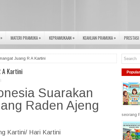
»
»
»
»
MATERI PRAMUKA
KEPRAMUKAAN
KEAHLIAN PRAMUKA
PRESTASI
ngat Juang R A Kartini
A Kartini
Popula
onesia Suarakan
ang Raden Ajeng
seorang P
g Kartini/ Hari Kartini