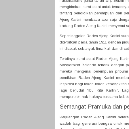
nasionalisme (cinta tanah air). Selain 
mengirimkan surat-surat untuk temannya 
tentang pendidikan perempuan dan pe
Ajeng Kartini membaca apa saja denga
kadang Raden Ajeng Kartini menyebut s
Sepeninggalan Raden Ajeng Kartini sura
diterbitkan pada tahun 1911 dengan judul
ini dicetak sebanyak lima kali dan di ce
Terbitnya surat-surat Raden Ajeng Ka
Masyarakat Belanda tertarik dengan p
mereka mengenai perempuan pribumi 
pemikiran Raden Ajeng Kartini memba
inspirasi bagi tokoh-tokoh kebangkitan
lagu berjudul “Ibu Kita Kartini”. 
memperoleh hak-haknya terutama kebe
Semangat Pramuka dan per
Perjuangan Raden Ajeng Kartini sel
wadah bagi generasi bangsa untuk menga