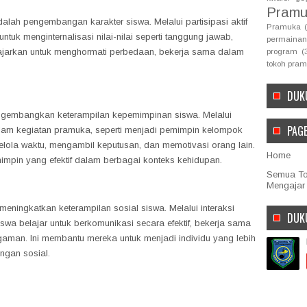
Pramu
lah pengembangan karakter siswa. Melalui partisipasi aktif
Pramuka
tuk menginternalisasi nilai-nilai seperti tanggung jawab,
permainan
program
(
 diajarkan untuk menghormati perbedaan, bekerja sama dalam
tokoh pra
DUK
gembangkan keterampilan kepemimpinan siswa. Melalui
PAG
lam kegiatan pramuka, seperti menjadi pemimpin kelompok
ngelola waktu, mengambil keputusan, dan memotivasi orang lain.
Home
impin yang efektif dalam berbagai konteks kehidupan.
Semua Top
Mengajar
eningkatkan keterampilan sosial siswa. Melalui interaksi
DUK
swa belajar untuk berkomunikasi secara efektif, bekerja sama
man. Ini membantu mereka untuk menjadi individu yang lebih
ungan sosial.