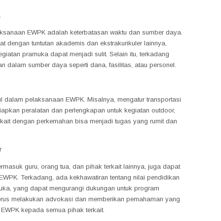
a
aksanaan EWPK adalah keterbatasan waktu dan sumber daya.
 dengan tuntutan akademis dan ekstrakurikuler lainnya,
iatan pramuka dapat menjadi sulit. Selain itu, terkadang
 dalam sumber daya seperti dana, fasilitas, atau personel.
cul dalam pelaksanaan EWPK. Misalnya, mengatur transportasi
siapkan peralatan dan perlengkapan untuk kegiatan outdoor,
erkait dengan perkemahan bisa menjadi tugas yang rumit dan
r
rmasuk guru, orang tua, dan pihak terkait lainnya, juga dapat
PK. Terkadang, ada kekhawatiran tentang nilai pendidikan
amuka, yang dapat mengurangi dukungan untuk program
tuk terus melakukan advokasi dan memberikan pemahaman yang
ri EWPK kepada semua pihak terkait.