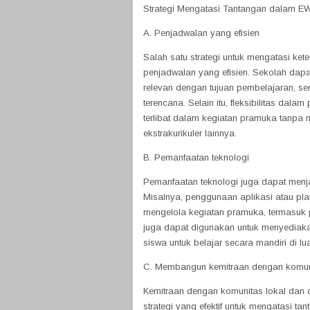
Strategi Mengatasi Tantangan dalam E
A. Penjadwalan yang efisien
Salah satu strategi untuk mengatasi k
penjadwalan yang efisien. Sekolah dapa
relevan dengan tujuan pembelajaran, s
terencana. Selain itu, fleksibilitas dal
terlibat dalam kegiatan pramuka tanpa
ekstrakurikuler lainnya.
B. Pemanfaatan teknologi
Pemanfaatan teknologi juga dapat menja
Misalnya, penggunaan aplikasi atau pl
mengelola kegiatan pramuka, termasuk 
juga dapat digunakan untuk menyediak
siswa untuk belajar secara mandiri di lua
C. Membangun kemitraan dengan komun
Kemitraan dengan komunitas lokal dan o
strategi yang efektif untuk mengatasi 