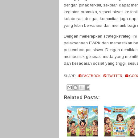
dengan pihak terkait, sekolah dapat 
kegiatan pramuka, seperti akses ke fasil
kolaborasi dengan komunitas juga da
yang lebih bervariasi dan menarik bagi 
Dengan menerapkan strategi-strategi ini
pelaksanaan EWPK dan memastikan bah
perkembangan siswa. Dengan demikian, 
membentuk generasi muda yang memiliki
dan kesadaran sosial yang tinggi, sesu
SHARE:
FACEBOOK
TWITTER
GOO
Related Posts: