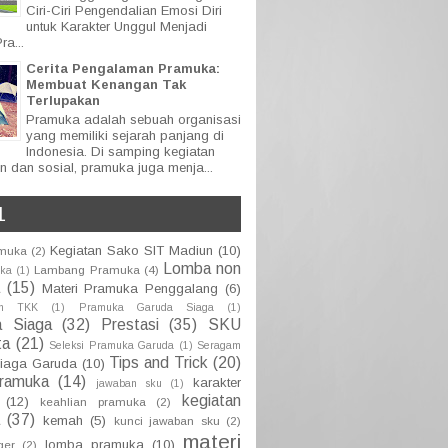
Ciri-Ciri Pengendalian Emosi Diri
untuk Karakter Unggul Menjadi
ra...
Cerita Pengalaman Pramuka:
Membuat Kenangan Tak
Terlupakan
Pramuka adalah sebuah organisasi
yang memiliki sejarah panjang di
Indonesia. Di samping kegiatan
n dan sosial, pramuka juga menja...
L
Kegiatan Sako SIT Madiun
(10)
amuka
(2)
Lomba non
Lambang Pramuka
(4)
uka
(1)
(15)
Materi Pramuka Penggalang
(6)
an TKK
(1)
Pramuka Garuda Siaga
(1)
a Siaga
(32)
Prestasi
(35)
SKU
ta
(21)
Seleksi Pramuka Garuda
(1)
Seragam
Tips and Trick
(20)
iaga Garuda
(10)
pramuka
(14)
karakter
jawaban sku
(1)
kegiatan
(12)
keahlian pramuka
(2)
(37)
kemah
(5)
kunci jawaban sku
(2)
materi
lomba pramuka
(10)
ger
(2)