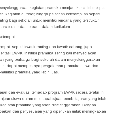
nyelenggaraan kegiatan pramuka menjadi kunci. Ini meliputi
n, kegiatan outdoor, hingga pelatihan keterampilan seperti
enting bagi sekolah untuk memiliki rencana yang terstruktur
ara teratur dan terpadu dalam kurikulum.
 setempat
mpat seperti kwartir ranting dan kwartir cabang, juga
ntasi EWPK. Institusi pramuka sering kali menyediakan
an yang berharga bagi sekolah dalam menyelenggarakan
m ini dapat memperkaya pengalaman pramuka siswa dan
munitas pramuka yang lebih luas.
ilaian dan evaluasi terhadap program EWPK secara teratur. Ini
juan siswa dalam mencapai tujuan pembelajaran yang telah
s kegiatan pramuka yang telah diselenggarakan. Dengan
baikan dan penyesuaian yang diperlukan untuk meningkatkan