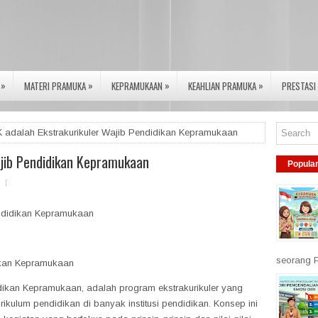
»
»
»
»
MATERI PRAMUKA
KEPRAMUKAAN
KEAHLIAN PRAMUKA
PRESTASI
adalah Ekstrakurikuler Wajib Pendidikan Kepramukaan
ajib Pendidikan Kepramukaan
Popula
ndidikan Kepramukaan
seorang P
dikan Kepramukaan
dikan Kepramukaan, adalah program ekstrakurikuler yang
rikulum pendidikan di banyak institusi pendidikan. Konsep ini