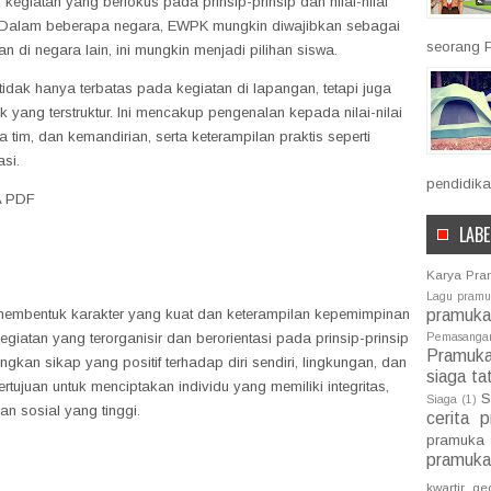
kegiatan yang berfokus pada prinsip-prinsip dan nilai-nilai
 Dalam beberapa negara, EWPK mungkin diwajibkan sebagai
seorang P
n di negara lain, ini mungkin menjadi pilihan siswa.
ak hanya terbatas pada kegiatan di lapangan, tetapi juga
 yang terstruktur. Ini mencakup pengenalan kepada nilai-nilai
ma tim, dan kemandirian, serta keterampilan praktis seperti
si.
pendidika
A PDF
LABE
Karya Pr
Lagu pram
pramuka
membentuk karakter yang kuat dan keterampilan kepemimpinan
giatan yang terorganisir dan berorientasi pada prinsip-prinsip
Pemasang
Pramuk
kan sikap yang positif terhadap diri sendiri, lingkungan, dan
siaga ta
ujuan untuk menciptakan individu yang memiliki integritas,
S
Siaga
(1)
n sosial yang tinggi.
cerita 
pramuka
pramuka
kwartir ge