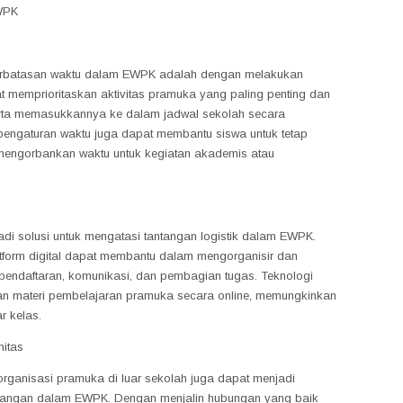
WPK
eterbatasan waktu dalam EWPK adalah dengan melakukan
t memprioritaskan aktivitas pramuka yang paling penting dan
erta memasukkannya ke dalam jadwal sekolah secara
am pengaturan waktu juga dapat membantu siswa untuk tetap
 mengorbankan waktu untuk kegiatan akademis atau
di solusi untuk mengatasi tantangan logistik dalam EWPK.
atform digital dapat membantu dalam mengorganisir dan
pendaftaran, komunikasi, dan pembagian tugas. Teknologi
an materi pembelajaran pramuka secara online, memungkinkan
r kelas.
itas
rganisasi pramuka di luar sekolah juga dapat menjadi
tantangan dalam EWPK. Dengan menjalin hubungan yang baik