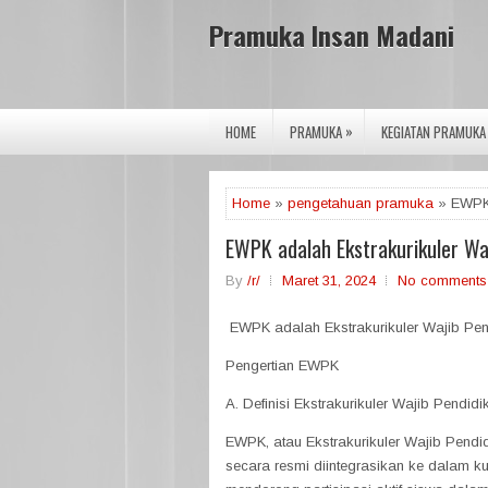
Pramuka Insan Madani
»
HOME
PRAMUKA
KEGIATAN PRAMUKA
Home
»
pengetahuan pramuka
» EWPK 
EWPK adalah Ekstrakurikuler W
By
/r/
Maret 31, 2024
No comments
EWPK adalah Ekstrakurikuler Wajib Pe
Pengertian EWPK
A. Definisi Ekstrakurikuler Wajib Pendi
EWPK, atau Ekstrakurikuler Wajib Pendi
secara resmi diintegrasikan ke dalam ku