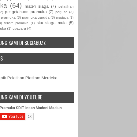
ka
(64)
materi siaga
(7)
pelatihan
pengetahuan pramuka
(7)
(2)
perjusa
(3)
 pramuka
(3)
pramuka garuda
(3)
prasiaga
(1)
sku siaga mula
(5)
3)
senam pramuka
(1)
muka
(3)
upacara
(4)
UNG KAMI DI SOCIABUZZ
ES
ik Pelatihan Platfrom Merdeka
UNG KAMI DI YOUTUBE