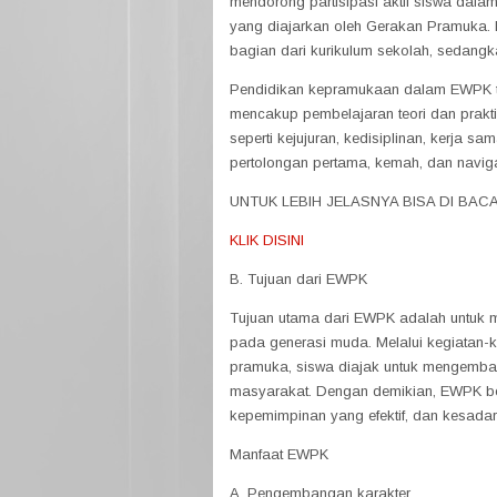
mendorong partisipasi aktif siswa dalam 
yang diajarkan oleh Gerakan Pramuka.
bagian dari kurikulum sekolah, sedangka
Pendidikan kepramukaan dalam EWPK tid
mencakup pembelajaran teori dan praktik
seperti kejujuran, kedisiplinan, kerja sa
pertolongan pertama, kemah, dan naviga
UNTUK LEBIH JELASNYA BISA DI BAC
KLIK DISINI
B. Tujuan dari EWPK
Tujuan utama dari EWPK adalah untuk 
pada generasi muda. Melalui kegiatan-ke
pramuka, siswa diajak untuk mengembang
masyarakat. Dengan demikian, EWPK bert
kepemimpinan yang efektif, dan kesadara
Manfaat EWPK
A. Pengembangan karakter