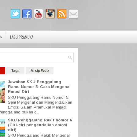
»
LAGU PRAMUKA
r
Tags
Arsip Web
Jawaban SKU Penggalang
Ramu Nomor 5: Cara Mengenal
Emosi Diri
SKU Penggalang Ramu Nomor 5:
Seni Mengenal dan Mengendalikan
Emosi Salam Pramuka! Menjadi
enggalang bukan c...
SKU Penggalang Rakit nomor 6
(Ciri-ciri pengendalian emosi
diri)
SKU Penggalang Rakit: Mengenal