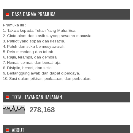
DASA DARMA PRAMUKA
Pramuka itu :
1. Takwa kepada Tuhan Yang Maha Esa.
2. Cinta alam dan kasih sayang sesama manusia.
3. Patriot yang sopan dan kesatria.
4. Patuh dan suka bermusyawarah.
5. Rela menolong dan tabah.
6. Rajin, terampil, dan gembira.
7. Hemat, cermat, dan bersahaja.
8. Disiplin, berani, dan setia.
9. Bertanggungjawab dan dapat dipercaya.
10. Suci dalam pikiran, perkataan, dan perbuatan.
TOTAL TAYANGAN HALAMAN
278,168
ABOUT