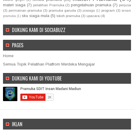
materi siaga
(7)
pengetahuan pramuka
(7)
pelatihan Pramuka
(2)
perjusa
(3)
permainan pramuka
(3)
pramuka garuda
(3)
program
(3)
prasiaga
(1)
senam
sku siaga mula
(5)
tokoh pramuka
(3)
upacara
(4)
pramuka
(1)
DUKUNG KAMI DI SOCIABUZZ
PAGES
Home
Semua Topik Pelatihan Platfrom Merdeka Mengajar
DUKUNG KAMI DI YOUTUBE
IKLAN