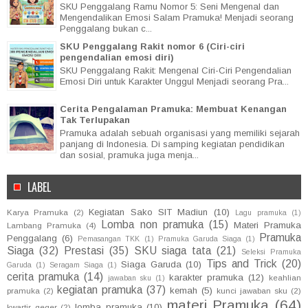
SKU Penggalang Ramu Nomor 5: Seni Mengenal dan
Mengendalikan Emosi Salam Pramuka! Menjadi seorang
Penggalang bukan c...
SKU Penggalang Rakit nomor 6 (Ciri-ciri
pengendalian emosi diri)
SKU Penggalang Rakit: Mengenal Ciri-Ciri Pengendalian
Emosi Diri untuk Karakter Unggul Menjadi seorang Pra...
Cerita Pengalaman Pramuka: Membuat Kenangan
Tak Terlupakan
Pramuka adalah sebuah organisasi yang memiliki sejarah
panjang di Indonesia. Di samping kegiatan pendidikan
dan sosial, pramuka juga menja...
LABEL
Kegiatan Sako SIT Madiun
(10)
Karya Pramuka
(2)
Lagu pramuka
(1)
Lomba non pramuka
(15)
Materi Pramuka
Lambang Pramuka
(4)
Pramuka
Penggalang
(6)
Pemasangan TKK
(1)
Pramuka Garuda Siaga
(1)
Siaga
(32)
Prestasi
(35)
SKU siaga tata
(21)
Seleksi Pramuka
Tips and Trick
(20)
Siaga Garuda
(10)
Garuda
(1)
Seragam Siaga
(1)
cerita pramuka
(14)
karakter pramuka
(12)
keahlian
jawaban sku
(1)
kegiatan pramuka
(37)
kemah
(5)
pramuka
(2)
kunci jawaban sku
(2)
materi Pramuka
(64)
lomba pramuka
(10)
kwartir geger
(2)