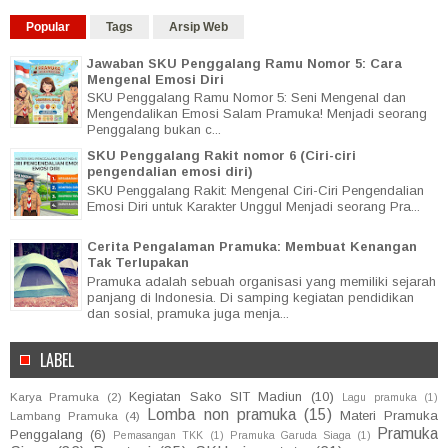
Popular
Tags
Arsip Web
Jawaban SKU Penggalang Ramu Nomor 5: Cara
Mengenal Emosi Diri
SKU Penggalang Ramu Nomor 5: Seni Mengenal dan
Mengendalikan Emosi Salam Pramuka! Menjadi seorang
Penggalang bukan c...
SKU Penggalang Rakit nomor 6 (Ciri-ciri
pengendalian emosi diri)
SKU Penggalang Rakit: Mengenal Ciri-Ciri Pengendalian
Emosi Diri untuk Karakter Unggul Menjadi seorang Pra...
Cerita Pengalaman Pramuka: Membuat Kenangan
Tak Terlupakan
Pramuka adalah sebuah organisasi yang memiliki sejarah
panjang di Indonesia. Di samping kegiatan pendidikan
dan sosial, pramuka juga menja...
LABEL
Kegiatan Sako SIT Madiun
(10)
Karya Pramuka
(2)
Lagu pramuka
(1)
Lomba non pramuka
(15)
Materi Pramuka
Lambang Pramuka
(4)
Pramuka
Penggalang
(6)
Pemasangan TKK
(1)
Pramuka Garuda Siaga
(1)