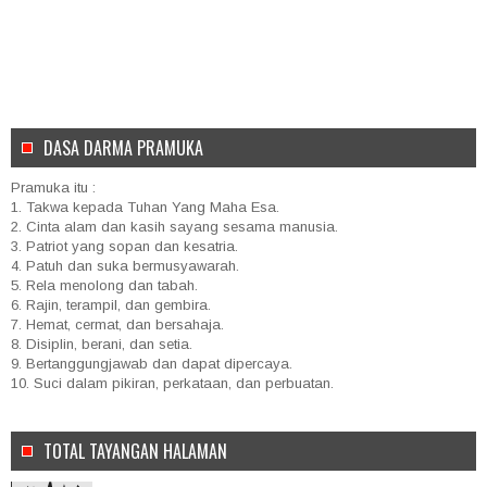
DASA DARMA PRAMUKA
Pramuka itu :
1. Takwa kepada Tuhan Yang Maha Esa.
2. Cinta alam dan kasih sayang sesama manusia.
3. Patriot yang sopan dan kesatria.
4. Patuh dan suka bermusyawarah.
5. Rela menolong dan tabah.
6. Rajin, terampil, dan gembira.
7. Hemat, cermat, dan bersahaja.
8. Disiplin, berani, dan setia.
9. Bertanggungjawab dan dapat dipercaya.
10. Suci dalam pikiran, perkataan, dan perbuatan.
TOTAL TAYANGAN HALAMAN