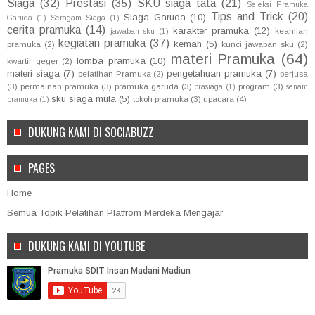
Siaga
(32)
Prestasi
(35)
SKU siaga tata
(21)
Seleksi Pramuka
Tips and Trick
(20)
Siaga Garuda
(10)
Garuda
(1)
Seragam Siaga
(1)
cerita pramuka
(14)
karakter pramuka
(12)
keahlian
jawaban sku
(1)
kegiatan pramuka
(37)
kemah
(5)
pramuka
(2)
kunci jawaban sku
(2)
materi Pramuka
(64)
lomba pramuka
(10)
kwartir geger
(2)
materi siaga
(7)
pengetahuan pramuka
(7)
pelatihan Pramuka
(2)
perjusa
(3)
permainan pramuka
(3)
pramuka garuda
(3)
program
(3)
prasiaga
(1)
senam
sku siaga mula
(5)
tokoh pramuka
(3)
upacara
(4)
pramuka
(1)
DUKUNG KAMI DI SOCIABUZZ
PAGES
Home
Semua Topik Pelatihan Platfrom Merdeka Mengajar
DUKUNG KAMI DI YOUTUBE