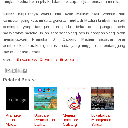
langkah kedua belah pihak dalam mencapai tujuan bersama mereka.
Seiring berjalannya waktu, kita akan melihat hasil konkret dari
kemitraan yang kuat ini saat generasi muda di Madiun tumbuh menjadi
pemimpin yang tangguh dan peduli terhadap lingkungan serta
masyarakat mereka. Inilah saat-saat yang penuh harapan yang akan
memantapkan Pramuka SIT Cabang Madiun sebagai pilar
pembentukan karakter generasi muda yang unggul dan bertanggung
jawab di masa depan.
SHARE:
FACEBOOK
TWITTER
GOOGLE+
Related Posts:
Pramuka
Upacara
Menuju
Lokakarya
Insan
Pembukaan
Jambore
Manajemen
Madani
Latihan
Cabang
Satuan