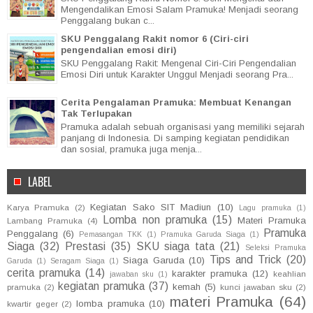
Mengendalikan Emosi Salam Pramuka! Menjadi seorang
Penggalang bukan c...
SKU Penggalang Rakit nomor 6 (Ciri-ciri
pengendalian emosi diri)
SKU Penggalang Rakit: Mengenal Ciri-Ciri Pengendalian
Emosi Diri untuk Karakter Unggul Menjadi seorang Pra...
Cerita Pengalaman Pramuka: Membuat Kenangan
Tak Terlupakan
Pramuka adalah sebuah organisasi yang memiliki sejarah
panjang di Indonesia. Di samping kegiatan pendidikan
dan sosial, pramuka juga menja...
LABEL
Kegiatan Sako SIT Madiun
(10)
Karya Pramuka
(2)
Lagu pramuka
(1)
Lomba non pramuka
(15)
Materi Pramuka
Lambang Pramuka
(4)
Pramuka
Penggalang
(6)
Pemasangan TKK
(1)
Pramuka Garuda Siaga
(1)
Siaga
(32)
Prestasi
(35)
SKU siaga tata
(21)
Seleksi Pramuka
Tips and Trick
(20)
Siaga Garuda
(10)
Garuda
(1)
Seragam Siaga
(1)
cerita pramuka
(14)
karakter pramuka
(12)
keahlian
jawaban sku
(1)
kegiatan pramuka
(37)
kemah
(5)
pramuka
(2)
kunci jawaban sku
(2)
materi Pramuka
(64)
lomba pramuka
(10)
kwartir geger
(2)