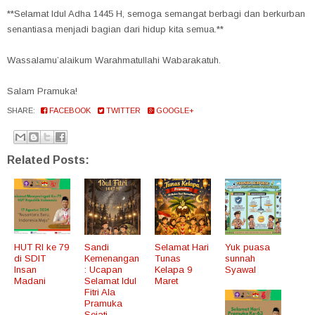
**Selamat Idul Adha 1445 H, semoga semangat berbagi dan berkurban
senantiasa menjadi bagian dari hidup kita semua.**
Wassalamu’alaikum Warahmatullahi Wabarakatuh.
Salam Pramuka!
SHARE:
FACEBOOK
TWITTER
GOOGLE+
Related Posts:
HUT RI ke 79
Sandi
Selamat Hari
Yuk puasa
di SDIT
Kemenangan
Tunas
sunnah
Insan
: Ucapan
Kelapa 9
Syawal
Madani
Selamat Idul
Maret
Fitri Ala
Pramuka
Sejati