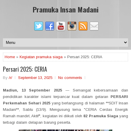
Pramuka Insan Madani
Home
»
Kegiatan pramuka siaga
» Persari 2025: CERIA
Persari 2025: CERIA
By
/r/
September 13, 2025
No comments
Madiun, 13 September 2025
— Semangat kebersamaan dan
pendidikan karakter islami terpancar kuat dalam gelaran
PERSARI
Perkemahan Sehari 2025
yang berlangsung di halaman **SDIT Insan
Madani**, Sabtu (13/9). Mengusung tema "CERIA Cerdas Energik
Ramah mandirI, Aktif
"
, kegiatan ini diikuti oleh
82 Pramuka Siaga
yang
terbagi dalam delapan barung peserta.