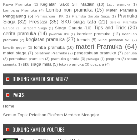
Kegiatan Sako SIT Madiun
(10)
Karya Pramuka
(2)
Lagu pramuka
(1)
Lomba non pramuka
(15)
Materi Pramuka
Lambang Pramuka
(4)
Pramuka
Penggalang
(6)
Pemasangan TKK
(1)
Pramuka Garuda Siaga
(1)
Siaga
(32)
Prestasi
(35)
SKU siaga tata
(21)
Seleksi Pramuka
Tips and Trick
(20)
Siaga Garuda
(10)
Garuda
(1)
Seragam Siaga
(1)
cerita pramuka
(14)
karakter pramuka
(12)
keahlian
jawaban sku
(1)
kegiatan pramuka
(37)
kemah
(5)
pramuka
(2)
kunci jawaban sku
(2)
materi Pramuka
(64)
lomba pramuka
(10)
kwartir geger
(2)
materi siaga
(7)
pengetahuan pramuka
(7)
pelatihan Pramuka
(2)
perjusa
(3)
permainan pramuka
(3)
pramuka garuda
(3)
program
(3)
prasiaga
(1)
senam
sku siaga mula
(5)
tokoh pramuka
(3)
upacara
(4)
pramuka
(1)
DUKUNG KAMI DI SOCIABUZZ
PAGES
Home
Semua Topik Pelatihan Platfrom Merdeka Mengajar
DUKUNG KAMI DI YOUTUBE