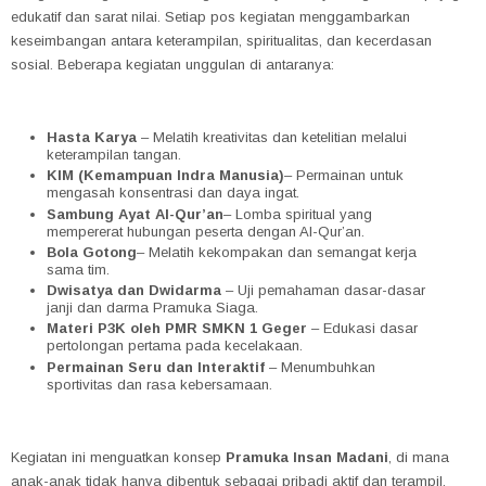
edukatif dan sarat nilai. Setiap pos kegiatan menggambarkan
keseimbangan antara keterampilan, spiritualitas, dan kecerdasan
sosial. Beberapa kegiatan unggulan di antaranya:
Hasta Karya
– Melatih kreativitas dan ketelitian melalui
keterampilan tangan.
KIM (Kemampuan Indra Manusia)
– Permainan untuk
mengasah konsentrasi dan daya ingat.
Sambung Ayat Al-Qur’an
– Lomba spiritual yang
mempererat hubungan peserta dengan Al-Qur’an.
Bola Gotong
– Melatih kekompakan dan semangat kerja
sama tim.
Dwisatya dan Dwidarma
– Uji pemahaman dasar-dasar
janji dan darma Pramuka Siaga.
Materi P3K oleh PMR SMKN 1 Geger
– Edukasi dasar
pertolongan pertama pada kecelakaan.
Permainan Seru dan Interaktif
– Menumbuhkan
sportivitas dan rasa kebersamaan.
Kegiatan ini menguatkan konsep
Pramuka Insan Madani
, di mana
anak-anak tidak hanya dibentuk sebagai pribadi aktif dan terampil,