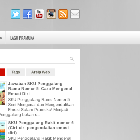
»
LAGU PRAMUKA
r
Tags
Arsip Web
Jawaban SKU Penggalang
Ramu Nomor 5: Cara Mengenal
Emosi Diri
SKU Penggalang Ramu Nomor 5:
Seni Mengenal dan Mengendalikan
Emosi Salam Pramuka! Menjadi
enggalang bukan c...
SKU Penggalang Rakit nomor 6
(Ciri-ciri pengendalian emosi
diri)
SKU Penggalang Rakit: Mengenal