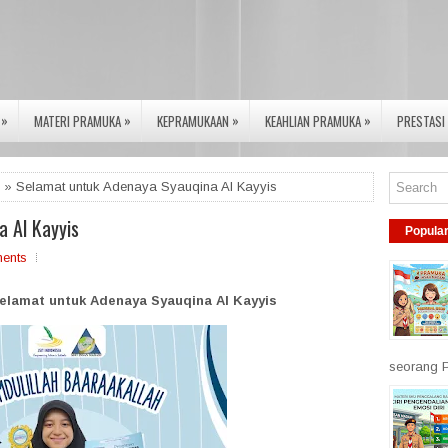
»
»
»
»
MATERI PRAMUKA
KEPRAMUKAAN
KEAHLIAN PRAMUKA
PRESTASI
» Selamat untuk Adenaya Syauqina Al Kayyis
 Al Kayyis
Popula
ents
Selamat untuk Adenaya Syauqina Al Kayyis
seorang P