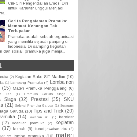
Ciri-Ciri Pengendalian Emosi Diri
untuk Karakter Unggul Menjadi
ra...
Cerita Pengalaman Pramuka:
Membuat Kenangan Tak
Terlupakan
Pramuka adalah sebuah organisasi
yang memiliki sejarah panjang di
Indonesia. Di samping kegiatan
n dan sosial, pramuka juga menja...
L
Kegiatan Sako SIT Madiun
(10)
amuka
(2)
Lomba non
Lambang Pramuka
(4)
uka
(1)
(15)
Materi Pramuka Penggalang
(6)
an TKK
(1)
Pramuka Garuda Siaga
(1)
a Siaga
(32)
Prestasi
(35)
SKU
ta
(21)
Seleksi Pramuka Garuda
(1)
Seragam
Tips and Trick
(20)
iaga Garuda
(10)
pramuka
(14)
karakter
jawaban sku
(1)
kegiatan
(12)
keahlian pramuka
(2)
(37)
kemah
(5)
kunci jawaban sku
(2)
materi
lomba pramuka
(10)
ger
(2)