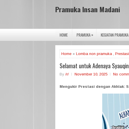
Pramuka Insan Madani
»
HOME
PRAMUKA
KEGIATAN PRAMUKA
Home
»
Lomba non pramuka
,
Prestasi
Selamat untuk Adenaya Syauqina
By
/r/
November 10, 2025
No comm
Mengukir Prestasi dengan Akhlak: 