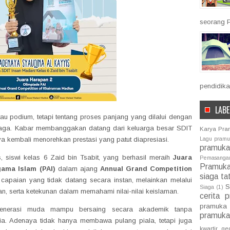
seorang P
pendidika
LABE
tau podium, tetapi tentang proses panjang yang dilalui dengan
jaga. Kabar membanggakan datang dari keluarga besar SDIT
Karya Pr
ya kembali menorehkan prestasi yang patut diapresiasi.
Lagu pram
pramuka
s
, siswi kelas 6 Zaid bin Tsabit, yang berhasil meraih
Juara
Pemasang
Pramuk
ama Islam (PAI)
dalam ajang
Annual Grand Competition
siaga ta
capaian yang tidak datang secara instan, melainkan melalui
S
Siaga
(1)
inan, serta ketekunan dalam memahami nilai-nilai keislaman.
cerita 
pramuka
 generasi muda mampu bersaing secara akademik tanpa
pramuka
ia. Adenaya tidak hanya membawa pulang piala, tetapi juga
kwartir ge