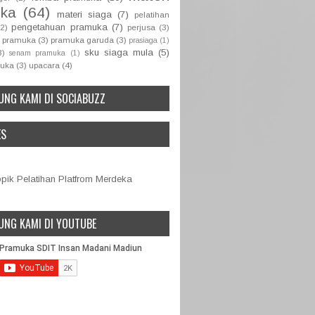
ka
(64)
materi siaga
(7)
pelatihan
pengetahuan pramuka
(7)
(2)
perjusa
(3)
 pramuka
(3)
pramuka garuda
(3)
prasiaga
(1)
sku siaga mula
(5)
3)
senam pramuka
(1)
muka
(3)
upacara
(4)
UNG KAMI DI SOCIABUZZ
ES
ik Pelatihan Platfrom Merdeka
UNG KAMI DI YOUTUBE