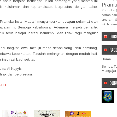
rus berjalan beriringan. Inilah semangat yang selama ini
Pramu
is keislaman dan kepramukaan: berprestasi dengan adab,
Pramuka
permainan
program
(
n Pramuka Insan Madani menyampaikan
ucapan selamat dan
tokoh pra
paian ini. Semoga keberhasilan Adenaya menjadi pemantik
uk terus belajar, berani bermimpi, dan tidak ragu mengukir
DUK
enjadi langkah awal menuju masa depan yang lebih gemilang,
PAG
mbawa keberkahan. Teruslah melangkah dengan rendah hati,
Home
nspirasi bagi sekitar.
Semua Top
ina Al Kayyis.
Mengajar
hlak dan berprestasi.
DUK
GLE+