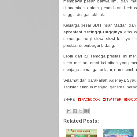
membawa pesan bahwa ilmu dan iman ha
ditanamkan dalam pendidikan berbas
unggul dengan akhlak.
Keluarga besar SDIT Insan Madani da
apresiasi setinggi-tingginya
atas ca
semangat bagi siswa-siswi lainnya unt
prestasi di berbagai bidang.
Lebih dari itu, semoga prestasi ini m
serta menjadi amal kebaikan yang me
menjaga semangat belajar, dan menebar i
Selamat dan barakallah, Adenaya Syauq
Teruslah tumbuh menjadi generasi berak
SHARE:
FACEBOOK
TWITTER
GOO
Related Posts: