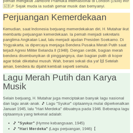
pernah mengikuti Jambore Pramuka Internasional di London (1938) lho!
🇬🇧🎉 Sejak muda ia sudah gemar musik dan bernyanyi.
Perjuangan Kemerdekaan
Kemudian, saat Indonesia berjuang memerdekakan diri, H. Mutahar ikut
membantu perjuangan kemerdekaan. Ia pernah menjadi sekretaris
panglima Angkatan Laut, lalu menjadi ajudan Presiden Soekarno. Di
Yogyakarta, ia dipercaya menjaga Bendera Pusaka Merah Putih saat
terjadi Agresi Militer Belanda II (1948). Dengan cerdik, bagian merah
bendera disembunyikan di pinggangnya, dan bagian putih di koper
agar tidak diketahui musuh. Wah, berani sekali dia ya! 🙌 Setelah
aman, bendera itu dijahit kembali seperti semula.
Lagu Merah Putih dan Karya
Musik
Selain berjuang, H. Mutahar juga menciptakan banyak lagu nasional
dan lagu anak-anak. 🎵 Lagu "Syukur" ciptaannya mulai diperkenalkan
Januari 1945, lalu "Hari Merdeka" dibuatnya pada 1946. Beberapa lagu
ciptaannya yang terkenal adalah:
🎵
"Syukur"
(Hymne kebangsaan, 1945)
🎵
"Hari Merdeka"
(Lagu perjuangan, 1946)【