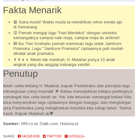
Fakta Menarik
😁 Suka musik! Waktu muda ia mendirikan orkes kereta api
di Semarang.
😲 Pernah menguji lagu "Hari Merdeka" dengan orkestra:
semangatnya sampai naik meja, sampai meja itu ambruk!
🎒 Ibu Tien Soeharto pernah memesan lagu untuk Jambore
Pramuka. Lagu "Jambore Pramuka" ciptaannya jadi mudah
dihafal anak pramuka.
👨‍👩‍👧‍👦 Meski tak menikah, H. Mutahar punya 10 anak
angkat yang dia anggap keluarga sendiri.
Penutup
Itulah cerita tentang H. Mutahar, bapak Paskibraka dan pencipta lagu
kebangsaan yang inspiratif. 🌟 Beliau menunjukkan betapa pentingnya
semangat dan cinta tanah air. Yuk, kita teruskan semangat beliau! Kita
bisa menyanyikan lagu ciptaannya dengan bangga, dan menghargai
jasa Paskibraka yang mengibarkan bendera kita setiap tahun. Terima
kasih, Bapak Mutahar! 🙏💖
Sumber:
RRI.co.id; Detik.com; Historia.id
SHARE:
FACEBOOK
TWITTER
GOOGLE+