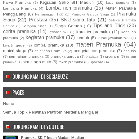
Kegiatan Sako SIT Madiun
(10)
Karya Pramuka
(2)
Lagu pramuka
(1)
Lomba non pramuka
(15)
Materi Pramuka
Lambang Pramuka
(4)
Pramuka
Penggalang
(6)
Pemasangan TKK
(1)
Pramuka Garuda Siaga
(1)
Siaga
(32)
Prestasi
(35)
SKU siaga tata
(21)
Seleksi Pramuka
Tips and Trick
(20)
Siaga Garuda
(10)
Garuda
(1)
Seragam Siaga
(1)
cerita pramuka
(14)
karakter pramuka
(12)
keahlian
jawaban sku
(1)
kegiatan pramuka
(37)
kemah
(5)
pramuka
(2)
kunci jawaban sku
(2)
materi Pramuka
(64)
lomba pramuka
(10)
kwartir geger
(2)
materi siaga
(7)
pengetahuan pramuka
(7)
pelatihan Pramuka
(2)
perjusa
(3)
permainan pramuka
(3)
pramuka garuda
(3)
program
(3)
prasiaga
(1)
senam
sku siaga mula
(5)
tokoh pramuka
(3)
upacara
(4)
pramuka
(1)
DUKUNG KAMI DI SOCIABUZZ
PAGES
Home
Semua Topik Pelatihan Platfrom Merdeka Mengajar
DUKUNG KAMI DI YOUTUBE