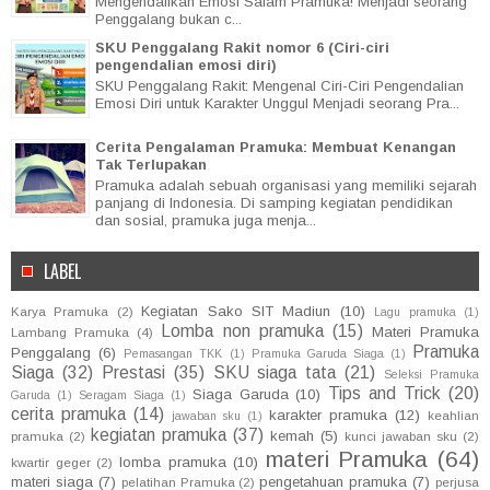
Mengendalikan Emosi Salam Pramuka! Menjadi seorang
Penggalang bukan c...
SKU Penggalang Rakit nomor 6 (Ciri-ciri
pengendalian emosi diri)
SKU Penggalang Rakit: Mengenal Ciri-Ciri Pengendalian
Emosi Diri untuk Karakter Unggul Menjadi seorang Pra...
Cerita Pengalaman Pramuka: Membuat Kenangan
Tak Terlupakan
Pramuka adalah sebuah organisasi yang memiliki sejarah
panjang di Indonesia. Di samping kegiatan pendidikan
dan sosial, pramuka juga menja...
LABEL
Kegiatan Sako SIT Madiun
(10)
Karya Pramuka
(2)
Lagu pramuka
(1)
Lomba non pramuka
(15)
Materi Pramuka
Lambang Pramuka
(4)
Pramuka
Penggalang
(6)
Pemasangan TKK
(1)
Pramuka Garuda Siaga
(1)
Siaga
(32)
Prestasi
(35)
SKU siaga tata
(21)
Seleksi Pramuka
Tips and Trick
(20)
Siaga Garuda
(10)
Garuda
(1)
Seragam Siaga
(1)
cerita pramuka
(14)
karakter pramuka
(12)
keahlian
jawaban sku
(1)
kegiatan pramuka
(37)
kemah
(5)
pramuka
(2)
kunci jawaban sku
(2)
materi Pramuka
(64)
lomba pramuka
(10)
kwartir geger
(2)
materi siaga
(7)
pengetahuan pramuka
(7)
pelatihan Pramuka
(2)
perjusa