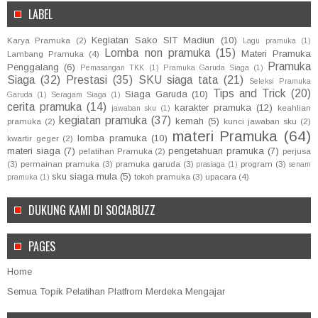
LABEL
Kegiatan Sako SIT Madiun
(10)
Karya Pramuka
(2)
Lagu pramuka
(1)
Lomba non pramuka
(15)
Materi Pramuka
Lambang Pramuka
(4)
Pramuka
Penggalang
(6)
Pemasangan TKK
(1)
Pramuka Garuda Siaga
(1)
Siaga
(32)
Prestasi
(35)
SKU siaga tata
(21)
Seleksi Pramuka
Tips and Trick
(20)
Siaga Garuda
(10)
Garuda
(1)
Seragam Siaga
(1)
cerita pramuka
(14)
karakter pramuka
(12)
keahlian
jawaban sku
(1)
kegiatan pramuka
(37)
kemah
(5)
pramuka
(2)
kunci jawaban sku
(2)
materi Pramuka
(64)
lomba pramuka
(10)
kwartir geger
(2)
materi siaga
(7)
pengetahuan pramuka
(7)
pelatihan Pramuka
(2)
perjusa
(3)
permainan pramuka
(3)
pramuka garuda
(3)
program
(3)
prasiaga
(1)
senam
sku siaga mula
(5)
tokoh pramuka
(3)
upacara
(4)
pramuka
(1)
DUKUNG KAMI DI SOCIABUZZ
PAGES
Home
Semua Topik Pelatihan Platfrom Merdeka Mengajar