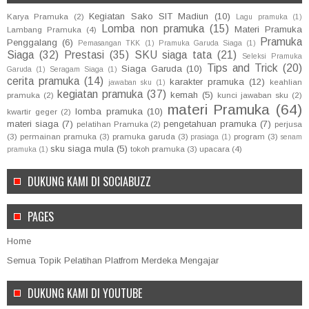
Kegiatan Sako SIT Madiun
(10)
Karya Pramuka
(2)
Lagu pramuka
(1)
Lomba non pramuka
(15)
Materi Pramuka
Lambang Pramuka
(4)
Pramuka
Penggalang
(6)
Pemasangan TKK
(1)
Pramuka Garuda Siaga
(1)
Siaga
(32)
Prestasi
(35)
SKU siaga tata
(21)
Seleksi Pramuka
Tips and Trick
(20)
Siaga Garuda
(10)
Garuda
(1)
Seragam Siaga
(1)
cerita pramuka
(14)
karakter pramuka
(12)
keahlian
jawaban sku
(1)
kegiatan pramuka
(37)
kemah
(5)
pramuka
(2)
kunci jawaban sku
(2)
materi Pramuka
(64)
lomba pramuka
(10)
kwartir geger
(2)
materi siaga
(7)
pengetahuan pramuka
(7)
pelatihan Pramuka
(2)
perjusa
(3)
permainan pramuka
(3)
pramuka garuda
(3)
program
(3)
prasiaga
(1)
senam
sku siaga mula
(5)
tokoh pramuka
(3)
upacara
(4)
pramuka
(1)
DUKUNG KAMI DI SOCIABUZZ
PAGES
Home
Semua Topik Pelatihan Platfrom Merdeka Mengajar
DUKUNG KAMI DI YOUTUBE