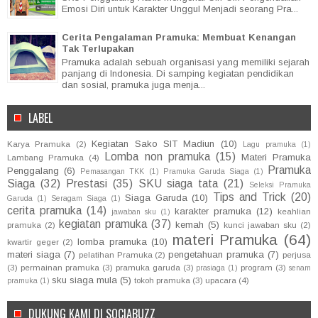
Emosi Diri untuk Karakter Unggul Menjadi seorang Pra...
Cerita Pengalaman Pramuka: Membuat Kenangan
Tak Terlupakan
Pramuka adalah sebuah organisasi yang memiliki sejarah
panjang di Indonesia. Di samping kegiatan pendidikan
dan sosial, pramuka juga menja...
LABEL
Kegiatan Sako SIT Madiun
(10)
Karya Pramuka
(2)
Lagu pramuka
(1)
Lomba non pramuka
(15)
Materi Pramuka
Lambang Pramuka
(4)
Pramuka
Penggalang
(6)
Pemasangan TKK
(1)
Pramuka Garuda Siaga
(1)
Siaga
(32)
Prestasi
(35)
SKU siaga tata
(21)
Seleksi Pramuka
Tips and Trick
(20)
Siaga Garuda
(10)
Garuda
(1)
Seragam Siaga
(1)
cerita pramuka
(14)
karakter pramuka
(12)
keahlian
jawaban sku
(1)
kegiatan pramuka
(37)
kemah
(5)
pramuka
(2)
kunci jawaban sku
(2)
materi Pramuka
(64)
lomba pramuka
(10)
kwartir geger
(2)
materi siaga
(7)
pengetahuan pramuka
(7)
pelatihan Pramuka
(2)
perjusa
(3)
permainan pramuka
(3)
pramuka garuda
(3)
program
(3)
prasiaga
(1)
senam
sku siaga mula
(5)
tokoh pramuka
(3)
upacara
(4)
pramuka
(1)
DUKUNG KAMI DI SOCIABUZZ