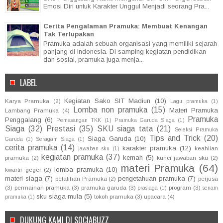
Emosi Diri untuk Karakter Unggul Menjadi seorang Pra...
Cerita Pengalaman Pramuka: Membuat Kenangan
Tak Terlupakan
Pramuka adalah sebuah organisasi yang memiliki sejarah
panjang di Indonesia. Di samping kegiatan pendidikan
dan sosial, pramuka juga menja...
LABEL
Kegiatan Sako SIT Madiun
(10)
Karya Pramuka
(2)
Lagu pramuka
(1)
Lomba non pramuka
(15)
Materi Pramuka
Lambang Pramuka
(4)
Pramuka
Penggalang
(6)
Pemasangan TKK
(1)
Pramuka Garuda Siaga
(1)
Siaga
(32)
Prestasi
(35)
SKU siaga tata
(21)
Seleksi Pramuka
Tips and Trick
(20)
Siaga Garuda
(10)
Garuda
(1)
Seragam Siaga
(1)
cerita pramuka
(14)
karakter pramuka
(12)
keahlian
jawaban sku
(1)
kegiatan pramuka
(37)
kemah
(5)
pramuka
(2)
kunci jawaban sku
(2)
materi Pramuka
(64)
lomba pramuka
(10)
kwartir geger
(2)
materi siaga
(7)
pengetahuan pramuka
(7)
pelatihan Pramuka
(2)
perjusa
(3)
permainan pramuka
(3)
pramuka garuda
(3)
program
(3)
prasiaga
(1)
senam
sku siaga mula
(5)
tokoh pramuka
(3)
upacara
(4)
pramuka
(1)
DUKUNG KAMI DI SOCIABUZZ