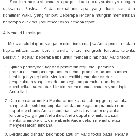
Sebelum memulai lencana apa pun, baca persyaratannya dengan
saksama. Pastikan Anda memahami apa yang dibutuhkan dan
komitmen waktu yang terlibat. Beberapa lencana mungkin memerlukan
beberapa aktivitas, jadi rencanakan dengan tepat.
4. Mencari bimbingan:
Mencari bimbingan sangat penting terutama jika Anda pemula dalam
kepramukaan atau baru memulai untuk mengikuti lencana tertentu.
Berikut ini adalah beberapa tips untuk mencari bimbingan yang tepat:
Ajukan pertanyaan kepada pemimpin regu atau pembina
pramuka Pemimpin regu atau pembina pramuka adalah sumber
bimbingan yang baik. Mereka memiliki pengalaman dan
pengetahuan yang luas dalam kegiatan pramuka dan dapat
memberikan saran dan bimbingan mengenai lencana yang ingin
Anda ikuti.
Cari mentor pramuka Mentor pramuka adalah anggota pramuka
yang telah lebih berpengalaman dalam kegiatan pramuka dan
dapat membantu Anda memahami aktivitas dan persyaratan
lencana yang ingin Anda ikuti. Anda dapat meminta bantuan
mentor pramuka untuk membantu Anda dalam memulai atau
menyelesaikan lencana.
Bergabung dengan kelompok atau tim yang fokus pada lencana