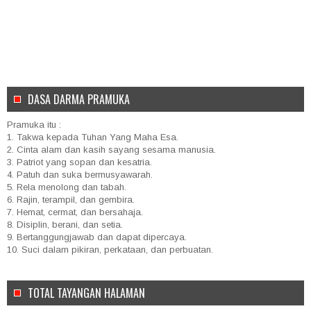
DASA DARMA PRAMUKA
Pramuka itu :
1. Takwa kepada Tuhan Yang Maha Esa.
2. Cinta alam dan kasih sayang sesama manusia.
3. Patriot yang sopan dan kesatria.
4. Patuh dan suka bermusyawarah.
5. Rela menolong dan tabah.
6. Rajin, terampil, dan gembira.
7. Hemat, cermat, dan bersahaja.
8. Disiplin, berani, dan setia.
9. Bertanggungjawab dan dapat dipercaya.
10. Suci dalam pikiran, perkataan, dan perbuatan.
TOTAL TAYANGAN HALAMAN