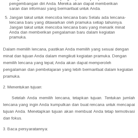
pengembangan diri Anda. Mereka akan dapat memberikan
saran dan informasi yang bermanfaat untuk Anda.
Jangan takut untuk mencoba lencana baru Selalu ada lencana-
lencana baru yang ditawarkan oleh pramuka setiap tahunnya.
Jangan takut untuk mencoba lencana baru yang menarik minat
Anda dan memberikan pengalaman baru dalam kegiatan
pramuka.
Dalam memilih lencana, pastikan Anda memilih yang sesuai dengan
minat dan tujuan Anda dalam mengikuti kegiatan pramuka. Dengan
memilih lencana yang tepat, Anda akan dapat memperoleh
pengalaman dan pembelajaran yang lebih bermanfaat dalam kegiatan
pramuka.
2. Menentukan tujuan:
Setelah Anda memilih lencana, tetapkan tujuan. Tentukan jumlah
lencana yang ingin Anda kumpulkan dan buat rencana untuk mencapai
tujuan Anda. Menetapkan tujuan akan membuat Anda tetap termotivasi
dan fokus.
3. Baca persyaratannya: