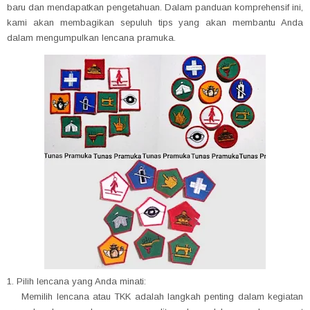
baru dan mendapatkan pengetahuan. Dalam panduan komprehensif ini,
kami akan membagikan sepuluh tips yang akan membantu Anda
dalam mengumpulkan lencana pramuka.
1. Pilih lencana yang Anda minati:
Memilih lencana atau TKK adalah langkah penting dalam kegiatan