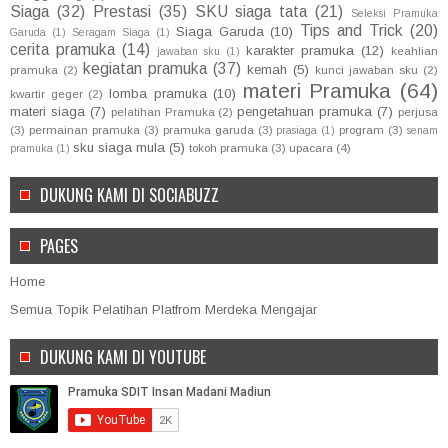
Siaga
(32)
Prestasi
(35)
SKU siaga tata
(21)
Seleksi Pramuka
Tips and Trick
(20)
Siaga Garuda
(10)
Garuda
(1)
Seragam Siaga
(1)
cerita pramuka
(14)
karakter pramuka
(12)
keahlian
jawaban sku
(1)
kegiatan pramuka
(37)
kemah
(5)
pramuka
(2)
kunci jawaban sku
(2)
materi Pramuka
(64)
lomba pramuka
(10)
kwartir geger
(2)
materi siaga
(7)
pengetahuan pramuka
(7)
pelatihan Pramuka
(2)
perjusa
(3)
permainan pramuka
(3)
pramuka garuda
(3)
program
(3)
prasiaga
(1)
senam
sku siaga mula
(5)
tokoh pramuka
(3)
upacara
(4)
pramuka
(1)
DUKUNG KAMI DI SOCIABUZZ
PAGES
Home
Semua Topik Pelatihan Platfrom Merdeka Mengajar
DUKUNG KAMI DI YOUTUBE