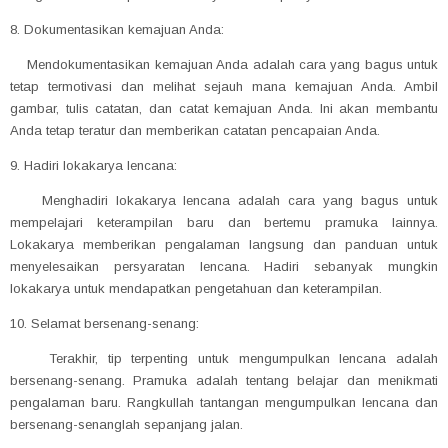
8. Dokumentasikan kemajuan Anda:
Mendokumentasikan kemajuan Anda adalah cara yang bagus untuk
tetap termotivasi dan melihat sejauh mana kemajuan Anda. Ambil
gambar, tulis catatan, dan catat kemajuan Anda. Ini akan membantu
Anda tetap teratur dan memberikan catatan pencapaian Anda.
9. Hadiri lokakarya lencana:
Menghadiri lokakarya lencana adalah cara yang bagus untuk
mempelajari keterampilan baru dan bertemu pramuka lainnya.
Lokakarya memberikan pengalaman langsung dan panduan untuk
menyelesaikan persyaratan lencana. Hadiri sebanyak mungkin
lokakarya untuk mendapatkan pengetahuan dan keterampilan.
10. Selamat bersenang-senang:
Terakhir, tip terpenting untuk mengumpulkan lencana adalah
bersenang-senang. Pramuka adalah tentang belajar dan menikmati
pengalaman baru. Rangkullah tantangan mengumpulkan lencana dan
bersenang-senanglah sepanjang jalan.