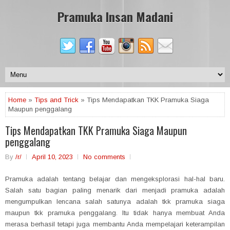
Pramuka Insan Madani
Home
»
Tips and Trick
» Tips Mendapatkan TKK Pramuka Siaga
Maupun penggalang
Tips Mendapatkan TKK Pramuka Siaga Maupun
penggalang
By
/r/
April 10, 2023
No comments
Pramuka adalah tentang belajar dan mengeksplorasi hal-hal baru.
Salah satu bagian paling menarik dari menjadi pramuka adalah
mengumpulkan lencana salah satunya adalah tkk pramuka siaga
maupun tkk pramuka penggalang. Itu tidak hanya membuat Anda
merasa berhasil tetapi juga membantu Anda mempelajari keterampilan