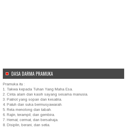
DASA DARMA PRAMUKA
Pramuka itu :
1. Takwa kepada Tuhan Yang Maha Esa.
2. Cinta alam dan kasih sayang sesama manusia.
3. Patriot yang sopan dan kesatria.
4. Patuh dan suka bermusyawarah.
5. Rela menolong dan tabah.
6. Rajin, terampil, dan gembira.
7. Hemat, cermat, dan bersahaja.
8. Disiplin, berani, dan setia.