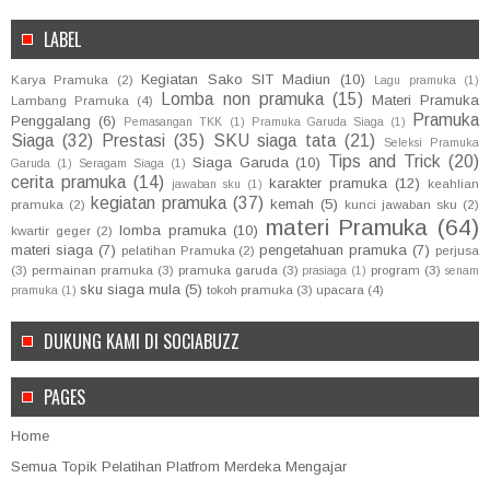
LABEL
Kegiatan Sako SIT Madiun
(10)
Karya Pramuka
(2)
Lagu pramuka
(1)
Lomba non pramuka
(15)
Materi Pramuka
Lambang Pramuka
(4)
Pramuka
Penggalang
(6)
Pemasangan TKK
(1)
Pramuka Garuda Siaga
(1)
Siaga
(32)
Prestasi
(35)
SKU siaga tata
(21)
Seleksi Pramuka
Tips and Trick
(20)
Siaga Garuda
(10)
Garuda
(1)
Seragam Siaga
(1)
cerita pramuka
(14)
karakter pramuka
(12)
keahlian
jawaban sku
(1)
kegiatan pramuka
(37)
kemah
(5)
pramuka
(2)
kunci jawaban sku
(2)
materi Pramuka
(64)
lomba pramuka
(10)
kwartir geger
(2)
materi siaga
(7)
pengetahuan pramuka
(7)
pelatihan Pramuka
(2)
perjusa
(3)
permainan pramuka
(3)
pramuka garuda
(3)
program
(3)
prasiaga
(1)
senam
sku siaga mula
(5)
tokoh pramuka
(3)
upacara
(4)
pramuka
(1)
DUKUNG KAMI DI SOCIABUZZ
PAGES
Home
Semua Topik Pelatihan Platfrom Merdeka Mengajar